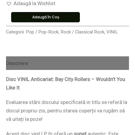
Adaugă la Wishlist
Adaugă În Coș
Categorii:
Pop / Pop-Rock
,
Rock / Classical Rock
,
VINIL
Descriere
Disc VINIL Anticariat: Bay City Rollers – Wouldn’t You
Like It
Evaluarea stării discului specificată in titlu se referă la
discul propriu-zis, pentru starea coperții va rugăm să
vă uitați la poze!
Acest disc vinil LP îți oferă un
sunet
autentic. Este