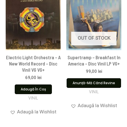
OUT OF STOCK
Electric Light Orchestra – A
Supertramp – Breakfast In
New World Record – Disc
America – Disc Vinil LP VG+
Vinil VG VG+
99,00
lei
69,00
lei
Anunță-Mă Când Revine
Adaugă În Coș
VINIL
VINIL
Adaugă la Wishlist
Adaugă la Wishlist