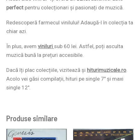
perfect
pentru colecționari și pasionați de muzică.
Redescoperă farmecul vinilului! Adaugă-l în colecția ta
chiar azi.
În plus, avem
viniluri
sub 60 lei. Astfel, poți asculta
muzică bună la prețuri accesibile.
Dacă îți plac colecțiile, vizitează și
hiturimuzicale.ro
.
Acolo vei găsi compilații, hituri pe single 7″ și maxi
single 12″.
Produse similare