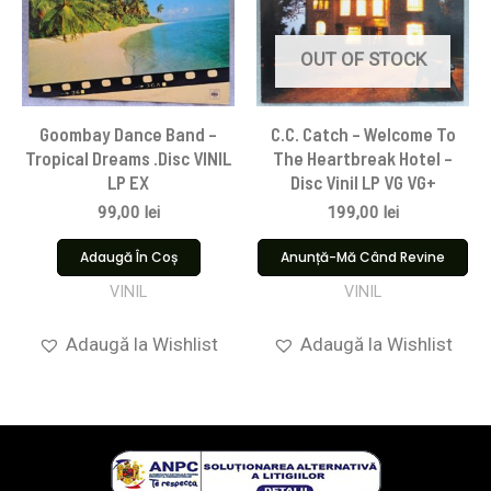
OUT OF STOCK
Goombay Dance Band –
C.C. Catch – Welcome To
Tropical Dreams .Disc VINIL
The Heartbreak Hotel –
LP EX
Disc Vinil LP VG VG+
99,00
lei
199,00
lei
Adaugă În Coș
Anunță-Mă Când Revine
VINIL
VINIL
Adaugă la Wishlist
Adaugă la Wishlist