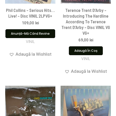
Phil Collins – Serious Hits…
Terence Trent D’Arby –
Live! – Disc VINIL 2LPVG+
Introducing The Hardline
According To Terence
109,00
lei
Trent D’Arby – Disc VINIL VG
VG+
Anunță-Mă Când Revine
69,00
lei
VINIL
Adaugă În Coș
Adaugă la Wishlist
VINIL
Adaugă la Wishlist