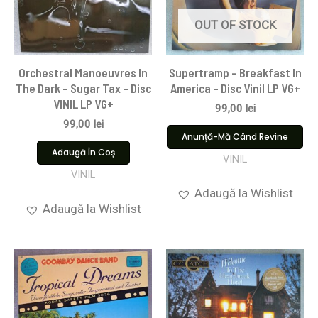
OUT OF STOCK
Orchestral Manoeuvres In
Supertramp – Breakfast In
The Dark – Sugar Tax – Disc
America – Disc Vinil LP VG+
VINIL LP VG+
99,00
lei
99,00
lei
Anunță-Mă Când Revine
Adaugă În Coș
VINIL
VINIL
Adaugă la Wishlist
Adaugă la Wishlist