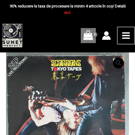
Skip
Mai
Disc
90% reducere la taxa de procesare la minim 4 articole în coș! Detalii
VINIL
to
aici.
Me
2LP
content
EX
Cantitate
Scorpions
‎–
Tokyo
Tapes
Disc
VINIL
2LP
EX