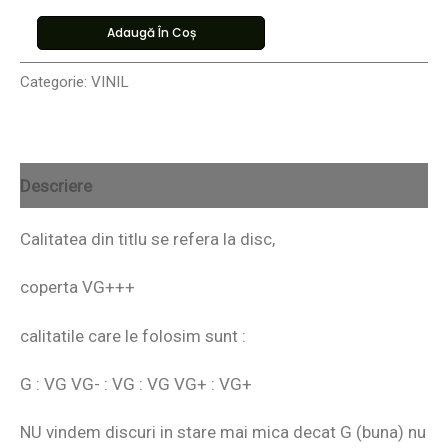
Adaugă În Coș
Categorie:
VINIL
Descriere
Calitatea din titlu se refera la disc,
coperta VG+++
calitatile care le folosim sunt :
G : VG VG- : VG : VG VG+ : VG+
NU vindem discuri in stare mai mica decat G (buna) nu