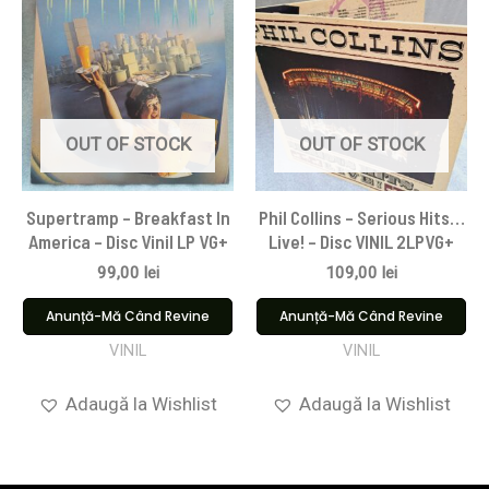
OUT OF STOCK
OUT OF STOCK
Supertramp – Breakfast In
Phil Collins – Serious Hits…
America – Disc Vinil LP VG+
Live! – Disc VINIL 2LPVG+
99,00
lei
109,00
lei
Anunță-Mă Când Revine
Anunță-Mă Când Revine
VINIL
VINIL
Adaugă la Wishlist
Adaugă la Wishlist