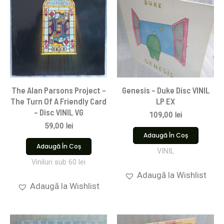
The Alan Parsons Project –
Genesis – Duke Disc VINIL
The Turn Of A Friendly Card
LP EX
– Disc VINIL VG
109,00
lei
59,00
lei
Adaugă În Coș
Adaugă În Coș
VINIL
Viniluri sub 60 lei
Adaugă la Wishlist
Adaugă la Wishlist