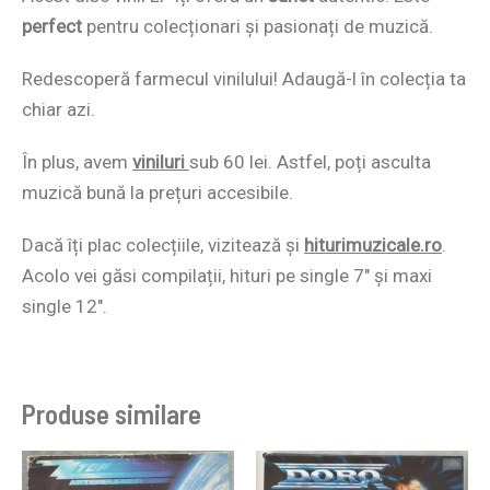
perfect
pentru colecționari și pasionați de muzică.
Redescoperă farmecul vinilului! Adaugă-l în colecția ta
chiar azi.
În plus, avem
viniluri
sub 60 lei. Astfel, poți asculta
muzică bună la prețuri accesibile.
Dacă îți plac colecțiile, vizitează și
hiturimuzicale.ro
.
Acolo vei găsi compilații, hituri pe single 7″ și maxi
single 12″.
Produse similare