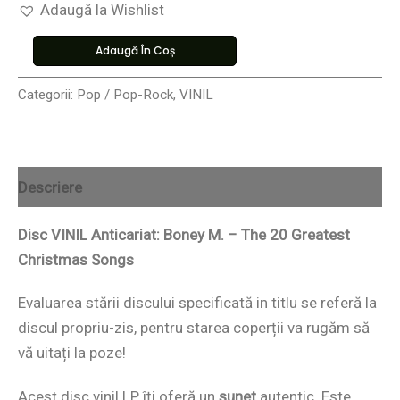
Adaugă la Wishlist
Adaugă În Coș
Categorii:
Pop / Pop-Rock
,
VINIL
Descriere
Disc VINIL Anticariat: Boney M. – The 20 Greatest
Christmas Songs
Evaluarea stării discului specificată in titlu se referă la
discul propriu-zis, pentru starea coperții va rugăm să
vă uitați la poze!
Acest disc vinil LP îți oferă un
sunet
autentic. Este