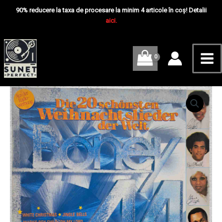
Skip
Mai
20
90% reducere la taxa de procesare la minim 4 articole în coș! Detalii
Greatest
to
aici.
Me
Christmas
content
Songs
-
Disc
VINIL
LP
VG
Cantitate
Boney
M.
–
The
20
Greatest
Christmas
Songs
-
Disc
VINIL
LP
VG