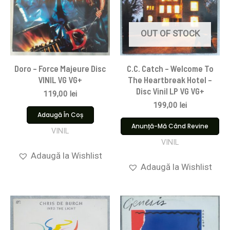
OUT OF STOCK
Doro – Force Majeure Disc
C.C. Catch – Welcome To
VINIL VG VG+
The Heartbreak Hotel –
Disc Vinil LP VG VG+
119,00
lei
199,00
lei
Adaugă În Coș
Anunță-Mă Când Revine
VINIL
VINIL
Adaugă la Wishlist
Adaugă la Wishlist