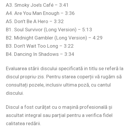
A3. Smoky Joe’s Café – 3:41
A4. Are You Man Enough – 3:36
A5. Don’t Be A Hero – 3:32
B1. Soul Survivor (Long Version) – 5:13
B2. Midnight Gambler (Long Version) – 4:29
B3. Don’t Wait Too Long – 3:22
B4. Dancing In Shadows – 3:34
Evaluarea stării discului specificată in titlu se referă la
discul propriu-zis. Pentru starea coperții vă rugăm să
consultați pozele, inclusiv ultima poză, cu cantul
discului.
Discul a fost curățat cu o mașină profesională și
ascultat integral sau parțial pentru a verifica fidel
calitatea redării.