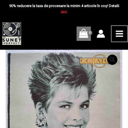
Skip
Mai
A
90% reducere la taxa de procesare la minim 4 articole în coș! Detalii
Hurricane
to
aici.
Me
-
content
Disc
VINIL
LP
EX
Bulgaria
Cantitate
C.C.
Catch
–
Like
A
Hurricane
-
Disc
VINIL
LP
EX
Bulgaria