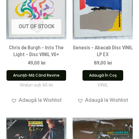
OUT OF STOCK
Chris de Burgh – Into The
Genesis – Abacab Disc VINIL
Light – Disc VINIL VG+
LP EX
49,00
lei
89,00
lei
Anunță-Mă Când Revine
Adaugă În Coș
Viniluri sub 60 lei
VINIL
Adaugă la Wishlist
Adaugă la Wishlist