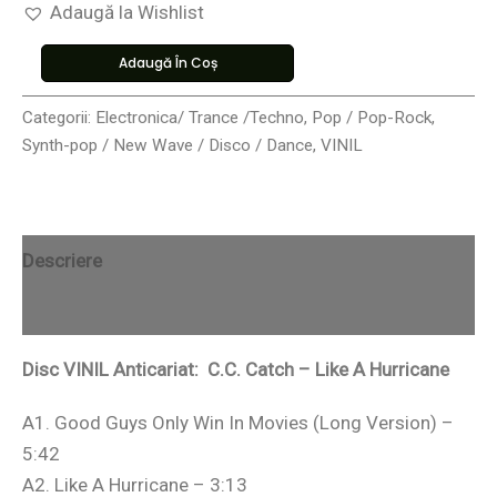
Adaugă la Wishlist
Adaugă În Coș
Categorii:
Electronica/ Trance /Techno
,
Pop / Pop-Rock
,
Synth-pop / New Wave / Disco / Dance
,
VINIL
Descriere
Recenzii (0)
Disc VINIL Anticariat: C.C. Catch – Like A Hurricane
A1. Good Guys Only Win In Movies (Long Version) –
5:42
A2. Like A Hurricane – 3:13