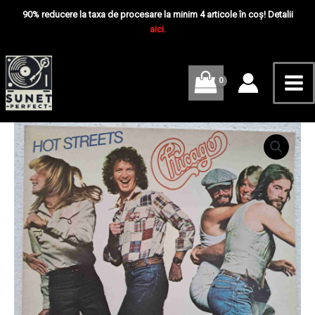
Skip
Mai
-
90% reducere la taxa de procesare la minim 4 articole în coș! Detalii
Disc
to
aici.
Me
VINIL
content
LP
VG
VG+
Cantitate
Chicago
–
Hot
Streets
-
Disc
VINIL
LP
VG
VG+