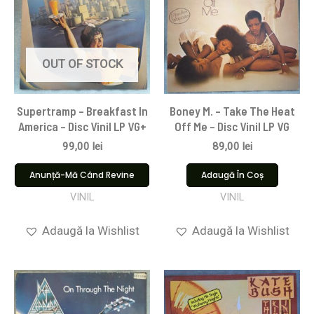
OUT OF STOCK
Supertramp – Breakfast In
Boney M. – Take The Heat
America – Disc Vinil LP VG+
Off Me – Disc Vinil LP VG
99,00
lei
89,00
lei
Anunță-Mă Când Revine
Adaugă În Coș
VINIL
VINIL
Adaugă la Wishlist
Adaugă la Wishlist