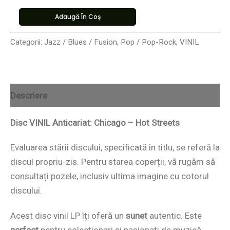
Adaugă În Coș
Categorii:
Jazz / Blues / Fusion
,
Pop / Pop-Rock
,
VINIL
Descriere
Disc VINIL Anticariat: Chicago – Hot Streets
Evaluarea stării discului, specificată în titlu, se referă la
discul propriu-zis. Pentru starea coperții, vă rugăm să
consultați pozele, inclusiv ultima imagine cu cotorul
discului.
Acest disc vinil LP îți oferă un
sunet
autentic. Este
perfect
pentru colecționari și pasionați de muzică.