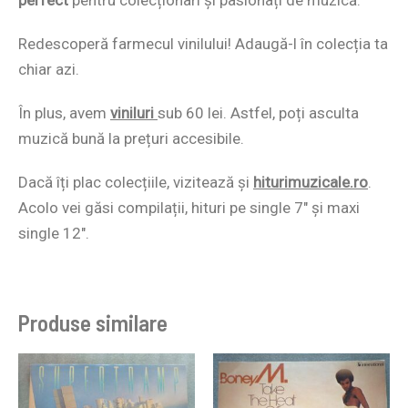
Redescoperă farmecul vinilului! Adaugă-l în colecția ta
chiar azi.
În plus, avem
viniluri
sub 60 lei. Astfel, poți asculta
muzică bună la prețuri accesibile.
Dacă îți plac colecțiile, vizitează și
hiturimuzicale.ro
.
Acolo vei găsi compilații, hituri pe single 7″ și maxi
single 12″.
Produse similare