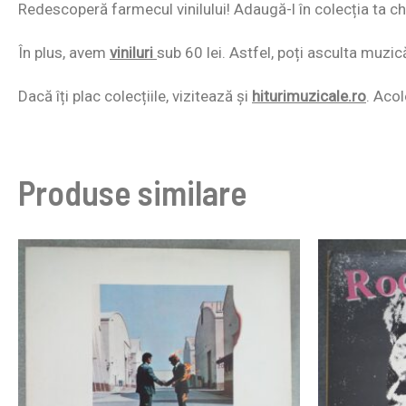
Redescoperă farmecul vinilului! Adaugă-l în colecția ta chi
În plus, avem
viniluri
sub 60 lei. Astfel, poți asculta muzic
Dacă îți plac colecțiile, vizitează și
hiturimuzicale.ro
. Acol
Produse similare