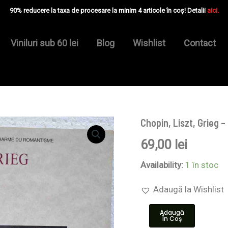
90% reducere la taxa de procesare la minim 4 articole în coș! Detalii
aici.
Viniluri sub 60 lei
Blog
Wishlist
Contact
Chopin, Liszt, Grieg 
Cantitate
Chopin,
69,00
lei
Liszt,
Grieg
-
Availability:
1 în stoc
Magic
of
Adaugă la Wishlist
the
romantic
Adaugă
age
În Coș
-