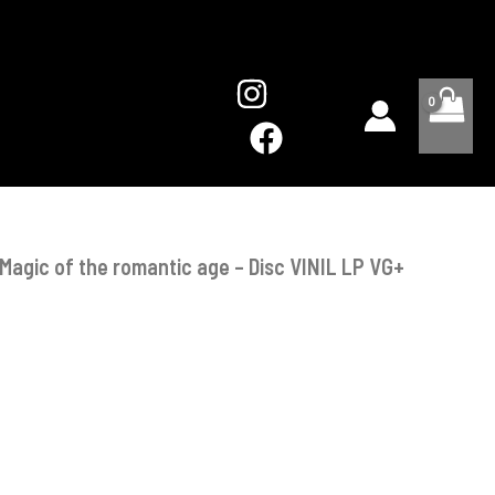
Magic
of
the
romantic
age
-
Disc
VINIL
LP
VG+
– Magic of the romantic age – Disc VINIL LP VG+