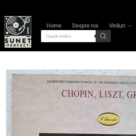
Skip
to
content
Home
Despre noi
Viniluri
Products
search