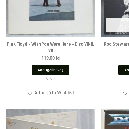
Pink Floyd ‎– Wish You Were Here – Disc VINIL
Rod Stewart 
VG
119,00
lei
Adaugă În Coș
An
VINIL
Adaugă la Wishlist