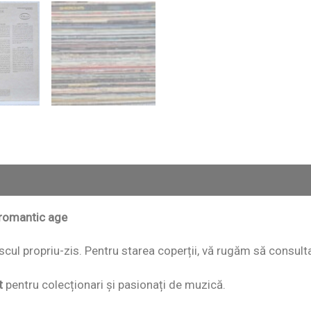
e romantic age
 discul propriu-zis. Pentru starea coperții, vă rugăm să consult
t
pentru colecționari și pasionați de muzică.