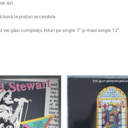
ar azi.
ă bună la prețuri accesibile.
o vei găsi compilații, hituri pe single 7″ și maxi single 12″.