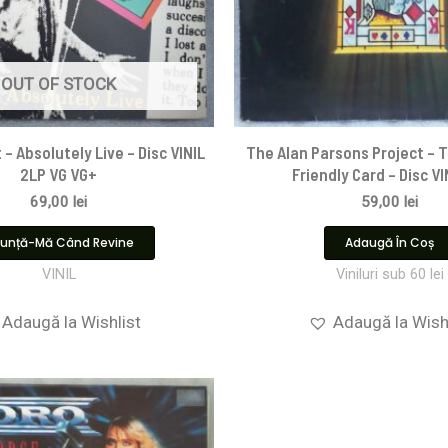
OUT OF STOCK
– Absolutely Live – Disc VINIL
The Alan Parsons Project – T
2LP VG VG+
Friendly Card – Disc VI
69,00
lei
59,00
lei
unță-Mă Când Revine
Adaugă În Coș
VINIL
Viniluri sub 60 lei
Adaugă la Wishlist
Adaugă la Wish