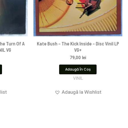
he Turn Of A
Kate Bush – The Kick Inside – Disc Vinil LP
NIL VG
VG+
79,00
lei
Adaugă În Coș
VINIL
list
Adaugă la Wishlist