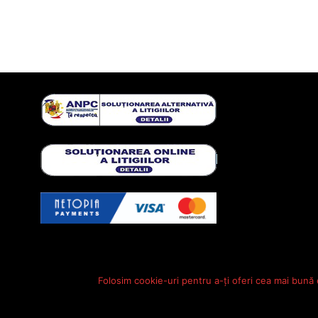
Folosim cookie-uri pentru a-ți oferi cea mai bună 