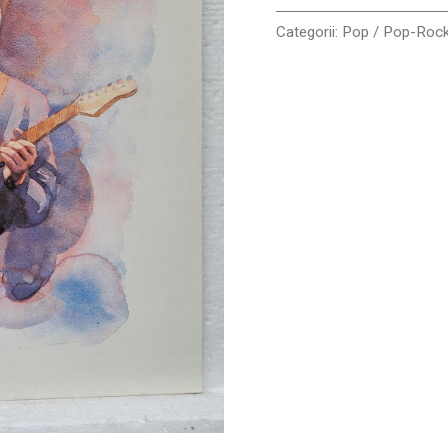
VG+
(box4)
Categorii:
Pop / Pop-Roc