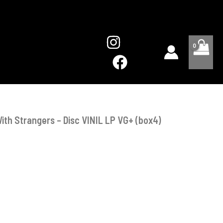
With
Strangers
-
Disc
VINIL
LP
VG+
(box4)
ith Strangers – Disc VINIL LP VG+ (box4)