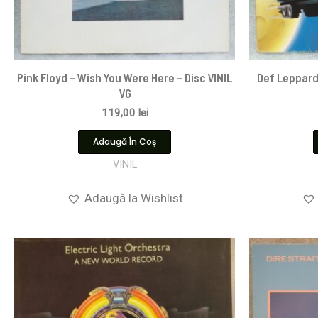
Pink Floyd ‎– Wish You Were Here – Disc VINIL
Def Leppard
VG
119,00
lei
Adaugă În Coș
VINIL
Adaugă la Wishlist