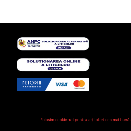
Folosim cookie-uri pentru a-ți oferi cea mai bună 