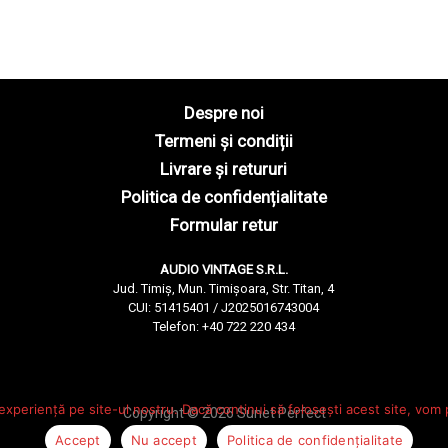
Despre noi
Termeni și condiții
Livrare și retururi
Politica de confidențialitate
Formular retur
AUDIO VINTAGE S.R.L.
Jud. Timiș, Mun. Timișoara, Str. Titan, 4
CUI: 51415401 / J2025016743004
Telefon: +40 722 220 434
experiență pe site-ul nostru. Dacă continui să folosești acest site, vom
Copyright © 2026 Sunet Perfect
Accept
Nu accept
Politica de confidențialitate