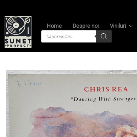
Skip
to
content
Home
Despre noi
Viniluri
Products
search