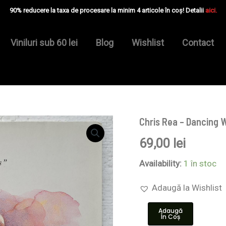
90% reducere la taxa de procesare la minim 4 articole în coș! Detalii
aici.
Viniluri sub 60 lei
Blog
Wishlist
Contact
Chris Rea – Dancing W
Cantitate
Chris
69,00
lei
Rea
–
Dancing
Availability:
1 în stoc
With
Strangers
Adaugă la Wishlist
-
Disc
Adaugă
VINIL
În Coș
LP