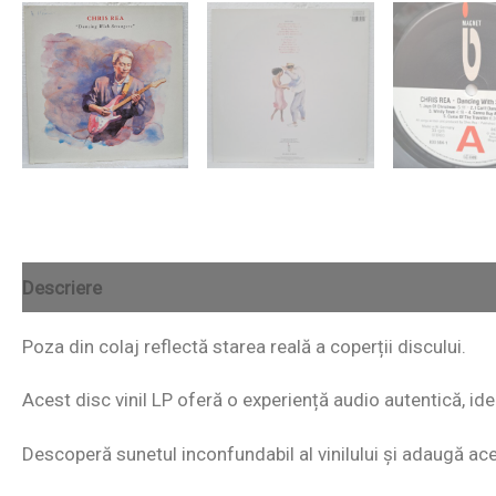
Descriere
Poza din colaj reflectă starea reală a coperții discului.
Acest disc vinil LP oferă o experiență audio autentică, id
Descoperă sunetul inconfundabil al vinilului și adaugă acest