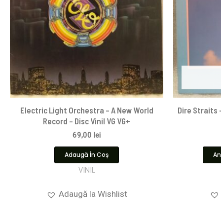
Electric Light Orchestra – A New World
Dire Straits 
Record – Disc Vinil VG VG+
69,00
lei
Adaugă În Coș
An
VINIL
Adaugă la Wishlist