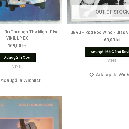
OUT OF STOCK
 – On Through The Night Disc
UB40 – Red Red Wine – Disc V
VINIL LP EX
69,00
lei
169,00
lei
Anunță-Mă Când Rev
Adaugă În Coș
VINIL
VINIL
Adaugă la Wish
Adaugă la Wishlist