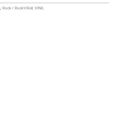
k
,
Rock / Rock'n'Roll
,
VINIL