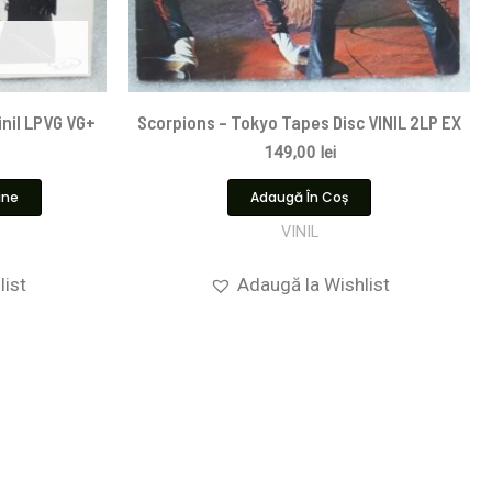
inil LPVG VG+
Scorpions ‎– Tokyo Tapes Disc VINIL 2LP EX
149,00
lei
ine
Adaugă În Coș
VINIL
list
Adaugă la Wishlist