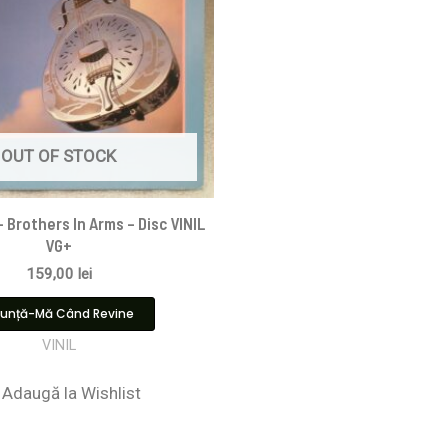
OUT OF STOCK
‎– Brothers In Arms – Disc VINIL
VG+
159,00
lei
unță-Mă Când Revine
VINIL
Adaugă la Wishlist