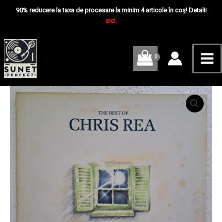
Skip
Mai
Light
90% reducere la taxa de procesare la minim 4 articole în coș! Detalii
Through
to
aici.
Me
Old
content
Windows
(The
Best
Of
Chris
Rea)
Cantitate
Disc
Chris
VINIL
Rea
LP
–
VG+
New
Light
Through
Old
Windows
(The
Best
Of
Chris
Rea)