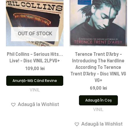
OUT OF STOCK
Phil Collins – Serious Hits…
Terence Trent D’Arby –
Live! – Disc VINIL 2LPVG+
Introducing The Hardline
According To Terence
109,00
lei
Trent D’Arby – Disc VINIL VG
VG+
Anunță-Mă Când Revine
69,00
lei
VINIL
Adaugă În Coș
Adaugă la Wishlist
VINIL
Adaugă la Wishlist