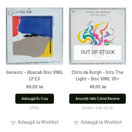
OUT OF STOCK
Genesis – Abacab Disc VINIL
Chris de Burgh – Into The
LP EX
Light – Disc VINIL VG+
89,00
lei
49,00
lei
Adaugă În Coș
Anunță-Mă Când Revine
VINIL
Viniluri sub 60 lei
Adaugă la Wishlist
Adaugă la Wishlist