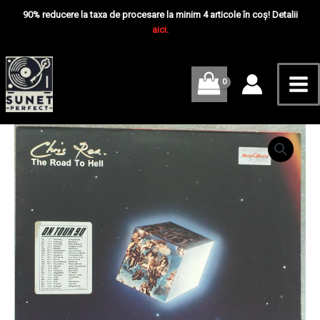
Skip
Mai
Road
90% reducere la taxa de procesare la minim 4 articole în coș! Detalii
To
to
aici.
Me
Hell
content
-
Disc
Vinil
LP
VG+
Cantitate
Chris
Rea
‎–
The
Road
To
Hell
-
Disc
Vinil
LP
VG+