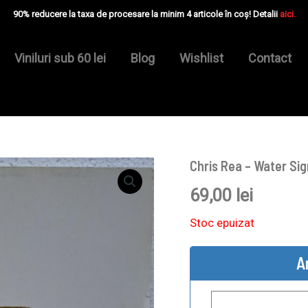
90% reducere la taxa de procesare la minim 4 articole în coș! Detalii
aici.
Viniluri sub 60 lei
Blog
Wishlist
Contact
Chris Rea – Water Sig
69,00
lei
Stoc epuizat
A