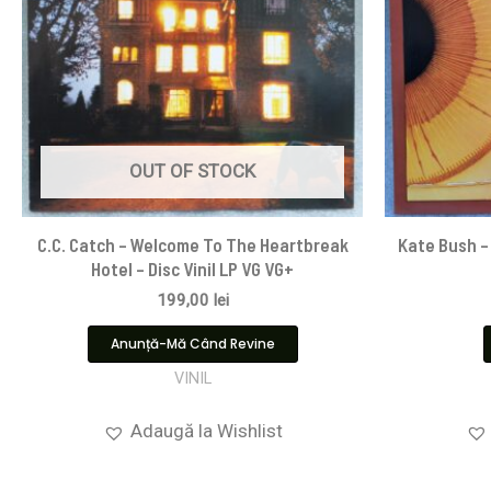
OUT OF STOCK
C.C. Catch – Welcome To The Heartbreak
Kate Bush – 
Hotel – Disc Vinil LP VG VG+
199,00
lei
Anunță-Mă Când Revine
VINIL
Adaugă la Wishlist