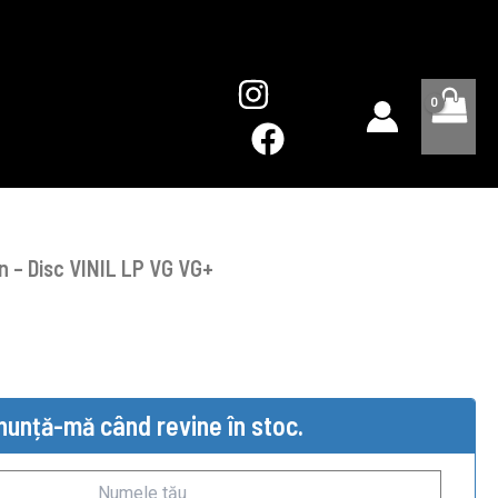
n – Disc VINIL LP VG VG+
nunță-mă când revine în stoc.