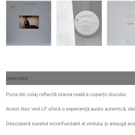
Descriere
Poza din colaj reflectă starea reală a coperții discului.
Acest disc vinil LP oferă o experiență audio autentică, id
Descoperă sunetul inconfundabil al vinilului și adaugă acest