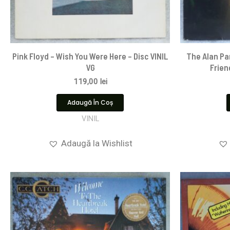
Pink Floyd ‎– Wish You Were Here – Disc VINIL
The Alan Pa
VG
Frien
119,00
lei
Adaugă În Coș
VINIL
Adaugă la Wishlist