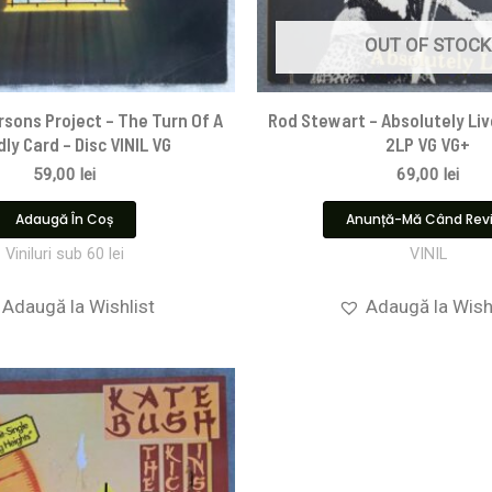
OUT OF STOCK
rsons Project – The Turn Of A
Rod Stewart – Absolutely Live
dly Card – Disc VINIL VG
2LP VG VG+
59,00
lei
69,00
lei
Adaugă În Coș
Anunță-Mă Când Rev
Viniluri sub 60 lei
VINIL
Adaugă la Wishlist
Adaugă la Wish