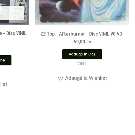
 – Disc VINIL
ZZ Top – Afterburner – Disc VINIL VG VG-
69,00
lei
Adaugă În Coș
ine
VINIL
Adaugă la Wishlist
list