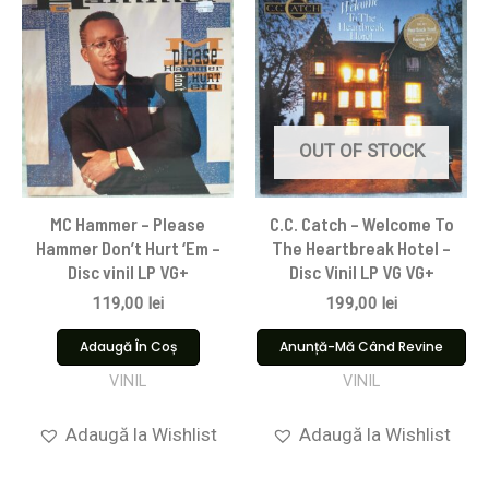
OUT OF STOCK
MC Hammer – Please
C.C. Catch – Welcome To
Hammer Don’t Hurt ‘Em –
The Heartbreak Hotel –
Disc vinil LP VG+
Disc Vinil LP VG VG+
119,00
lei
199,00
lei
Adaugă În Coș
Anunță-Mă Când Revine
VINIL
VINIL
Adaugă la Wishlist
Adaugă la Wishlist