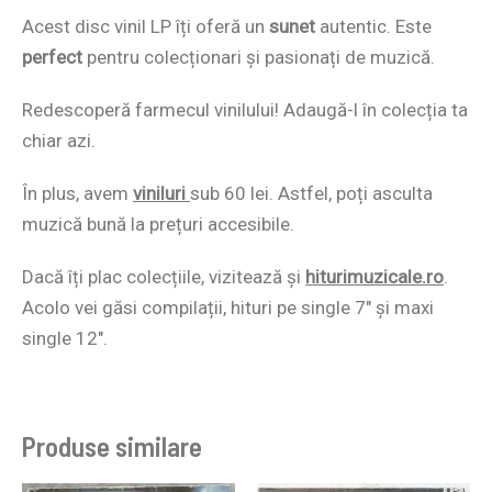
Acest disc vinil LP îți oferă un
sunet
autentic. Este
perfect
pentru colecționari și pasionați de muzică.
Redescoperă farmecul vinilului! Adaugă-l în colecția ta
chiar azi.
În plus, avem
viniluri
sub 60 lei. Astfel, poți asculta
muzică bună la prețuri accesibile.
Dacă îți plac colecțiile, vizitează și
hiturimuzicale.ro
.
Acolo vei găsi compilații, hituri pe single 7″ și maxi
single 12″.
Produse similare