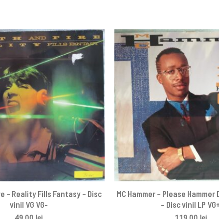
e – Reality Fills Fantasy – Disc
MC Hammer – Please Hammer D
vinil VG VG-
– Disc vinil LP VG
49,00
lei
119,00
lei