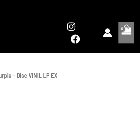
Purple
-
Disc
VINIL
LP
EX
rple – Disc VINIL LP EX