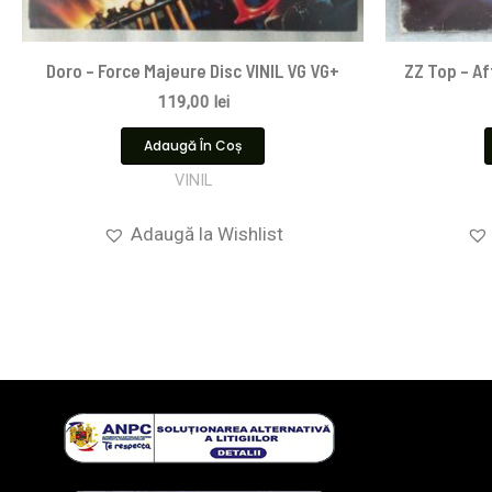
Doro – Force Majeure Disc VINIL VG VG+
ZZ Top – Af
119,00
lei
Adaugă În Coș
VINIL
Adaugă la Wishlist