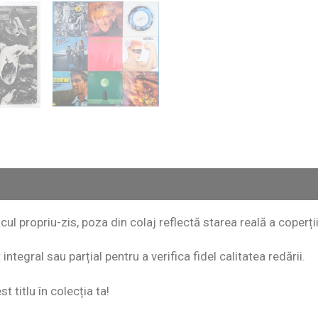
scul propriu-zis, poza din colaj reflectă starea reală a coperții
ntegral sau parțial pentru a verifica fidel calitatea redării.
 titlu în colecția ta!