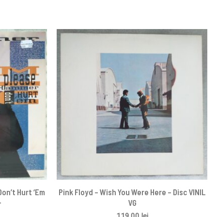
on’t Hurt ‘Em
Pink Floyd ‎– Wish You Were Here – Disc VINIL
+
VG
119,00
lei