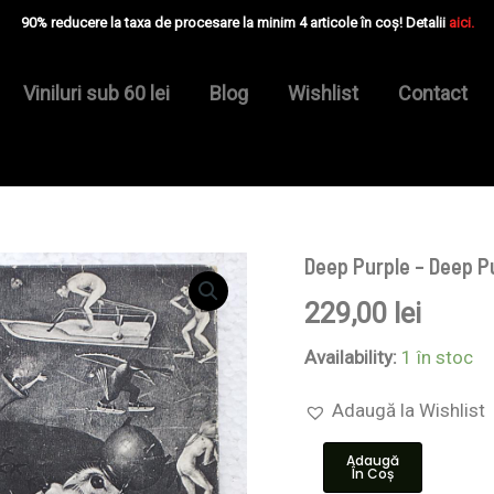
90% reducere la taxa de procesare la minim 4 articole în coș! Detalii
aici.
Viniluri sub 60 lei
Blog
Wishlist
Contact
Deep Purple – Deep Pu
Cantitate
Deep
229,00
lei
Purple
–
Deep
Availability:
1 în stoc
Purple
-
Adaugă la Wishlist
Disc
VINIL
Adaugă
LP
În Coș
EX