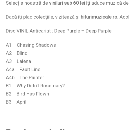
Selecția noastră de
viniluri sub 60 lei
îți aduce muzică de c
Dacă îți plac colecțiile, vizitează și
hiturimuzicale.ro.
Acolo
Disc VINIL Anticariat : Deep Purple – Deep Purple
A1 Chasing Shadows
A2 Blind
A3 Lalena
A4a Fault Line
A4b The Painter
B1 Why Didn’t Rosemary?
B2 Bird Has Flown
B3 April