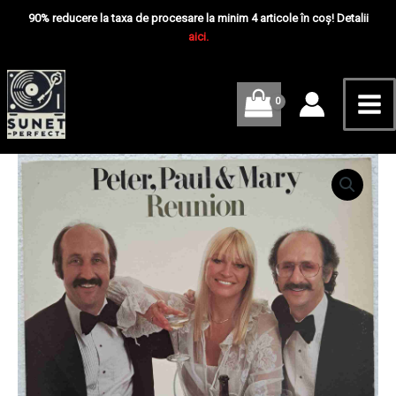
Skip
Mai
–
90% reducere la taxa de procesare la minim 4 articole în coș! Detalii
Reunion
to
aici.
Me
-
content
Disc
VINIL
LP
VG+
Japan
Cantitate
Peter,
Paul
&
Mary
–
Reunion
-
Disc
VINIL
LP
VG+
Japan