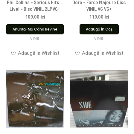
Phil Collins – Serious Hits…
Doro – Force Majeure Disc
Live! – Disc VINIL 2LPVG+
VINIL VG VG+
109,00
lei
119,00
lei
Anunță-Mă Când Revine
Adaugă În Coș
VINIL
VINIL
Adaugă la Wishlist
Adaugă la Wishlist