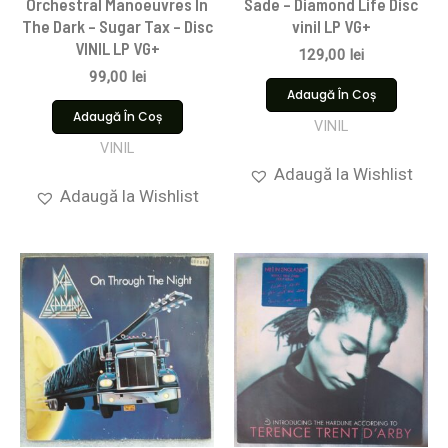
Orchestral Manoeuvres In
Sade – Diamond Life Disc
The Dark – Sugar Tax – Disc
vinil LP VG+
VINIL LP VG+
129,00
lei
99,00
lei
Adaugă În Coș
Adaugă În Coș
VINIL
VINIL
Adaugă la Wishlist
Adaugă la Wishlist