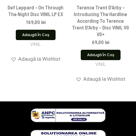
Def Leppard – On Through
Terence Trent D’Arby –
The Night Disc VINIL LP EX
Introducing The Hardline
According To Terence
169,00
lei
Trent D’Arby – Disc VINIL VG
VG+
Adaugă În Coș
69,00
lei
VINIL
Adaugă În Coș
Adaugă la Wishlist
VINIL
Adaugă la Wishlist