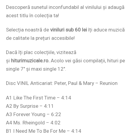
Descoperă sunetul inconfundabil al vinilului și adaugă
acest titlu în colecția ta!
Selecția noastră de
viniluri sub 60 lei
îți aduce muzică
de calitate la prețuri accesibile!
Dacă îți plac colecțiile, vizitează
și
hiturimuzicale.ro.
Acolo vei găsi compilații, hituri pe
single 7″ și maxi single 12″.
Disc VINIL Anticariat: Peter, Paul & Mary – Reunion
A1 Like The First Time – 4:14
A2 By Surprise – 4:11
A3 Forever Young – 6:22
A4 Ms. Rheingold – 4:02
B1 I Need Me To Be For Me – 4:14