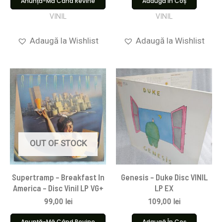
Anunță-Mă Când Revine
Adaugă În Coș
VINIL
VINIL
Adaugă la Wishlist
Adaugă la Wishlist
OUT OF STOCK
Supertramp – Breakfast In
Genesis – Duke Disc VINIL
America – Disc Vinil LP VG+
LP EX
99,00
lei
109,00
lei
Anunță-Mă Când Revine
Adaugă În Coș