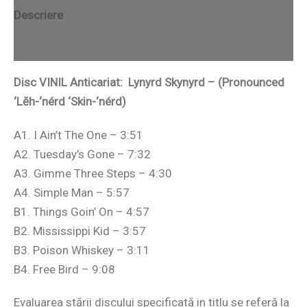
Descriere
Recenzii (0)
Disc VINIL Anticariat: Lynyrd Skynyrd – (Pronounced
‘Lĕh-‘nérd ‘Skin-‘nérd)
A1. I Ain’t The One – 3:51
A2. Tuesday’s Gone – 7:32
A3. Gimme Three Steps – 4:30
A4. Simple Man – 5:57
B1. Things Goin’ On – 4:57
B2. Mississippi Kid – 3:57
B3. Poison Whiskey – 3:11
B4. Free Bird – 9:08
Evaluarea stării discului specificată in titlu se referă la