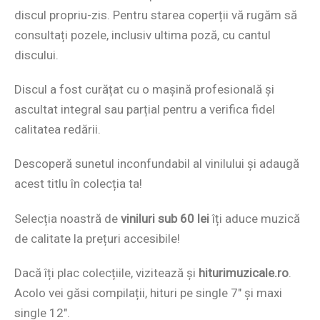
discul propriu-zis. Pentru starea coperții vă rugăm să
consultați pozele, inclusiv ultima poză, cu cantul
discului.
Discul a fost curățat cu o mașină profesională și
ascultat integral sau parțial pentru a verifica fidel
calitatea redării.
Descoperă sunetul inconfundabil al vinilului și adaugă
acest titlu în colecția ta!
Selecția noastră de
viniluri sub 60 lei
îți aduce muzică
de calitate la prețuri accesibile!
Dacă îți plac colecțiile, vizitează și
hiturimuzicale.ro
.
Acolo vei găsi compilații, hituri pe single 7″ și maxi
single 12″.