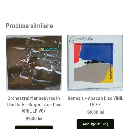
Produse similare
Orchestral Manoeuvres In
Genesis – Abacab Disc VINIL
The Dark – Sugar Tax – Disc
LP EX
VINIL LP VG+
89,00
lei
99,00
lei
Adaugă În Coș