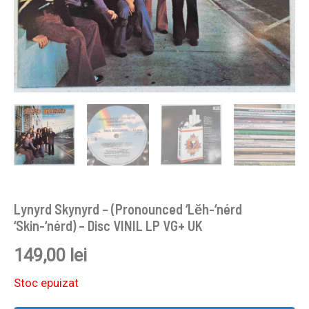
Lynyrd Skynyrd – (Pronounced ‘Lĕh-‘nérd
‘Skin-‘nérd) – Disc VINIL LP VG+ UK
149,00
lei
Stoc epuizat