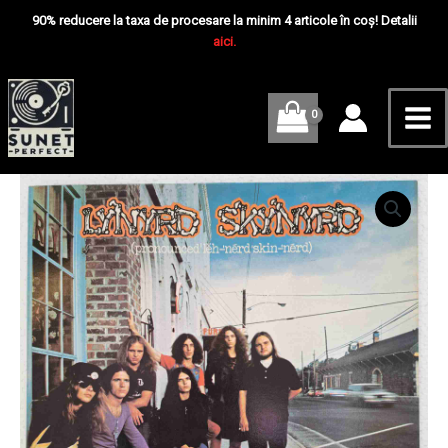
Skip
Mai
90% reducere la taxa de procesare la minim 4 articole în coș! Detalii
to
aici.
Me
content