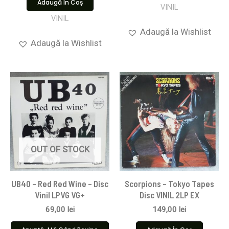
Adaugă În Coș
VINIL
VINIL
Adaugă la Wishlist
Adaugă la Wishlist
OUT OF STOCK
UB40 – Red Red Wine – Disc
Scorpions ‎– Tokyo Tapes
Vinil LPVG VG+
Disc VINIL 2LP EX
69,00
lei
149,00
lei