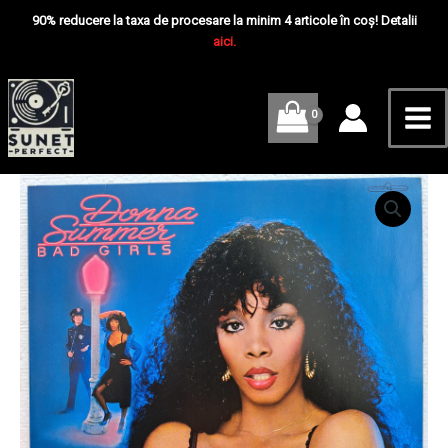
Skip
Mai
Girls
90% reducere la taxa de procesare la minim 4 articole în coș! Detalii
-
to
aici.
Me
Disc
content
VINIL
2LP
EX
Cantitate
Donna
Summer
–
Bad
Girls
-
Disc
VINIL
2LP
EX