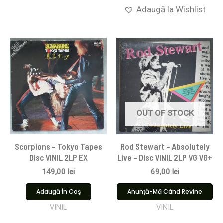
Adaugă la Wishlist
OUT OF STOCK
Scorpions ‎– Tokyo Tapes
Rod Stewart – Absolutely
Disc VINIL 2LP EX
Live – Disc VINIL 2LP VG VG+
149,00
lei
69,00
lei
Adaugă În Coș
Anunță-Mă Când Revine
VINIL
VINIL