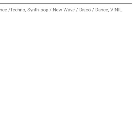
ance /Techno
,
Synth-pop / New Wave / Disco / Dance
,
VINIL