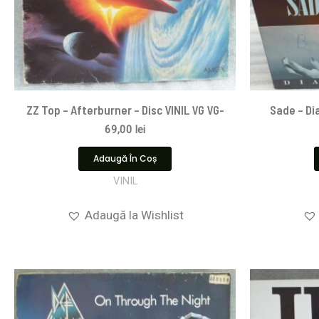
ZZ Top – Afterburner – Disc VINIL VG VG-
Sade – Dia
69,00
lei
Adaugă În Coș
VINIL
Adaugă la Wishlist