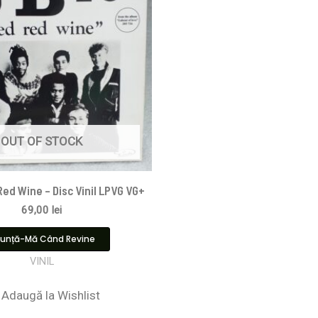
OUT OF STOCK
ed Wine – Disc Vinil LPVG VG+
69,00
lei
unță-Mă Când Revine
VINIL
Adaugă la Wishlist