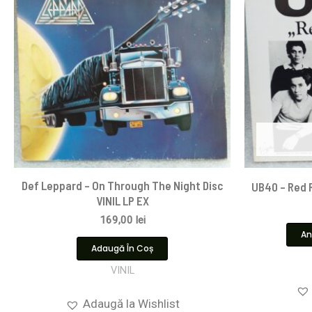
Def Leppard – On Through The Night Disc
UB40 – Red R
VINIL LP EX
169,00
lei
An
Adaugă În Coș
VINIL
Adaugă la Wishlist