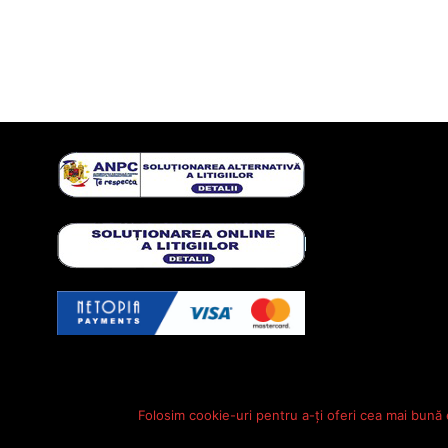
Folosim cookie-uri pentru a-ți oferi cea mai bună 