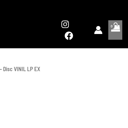
-
Disc
VINIL
LP
EX
– Disc VINIL LP EX