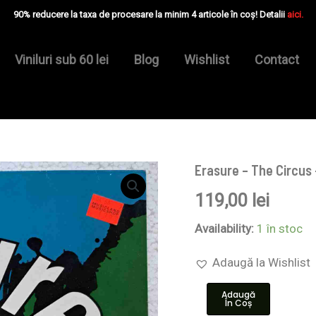
90% reducere la taxa de procesare la minim 4 articole în coș! Detalii
aici.
Viniluri sub 60 lei
Blog
Wishlist
Contact
Erasure – The Circus 
Cantitate
Erasure
119,00
lei
–
The
Circus
Availability:
1 în stoc
-
Disc
Adaugă la Wishlist
VINIL
LP
Adaugă
EX
În Coș