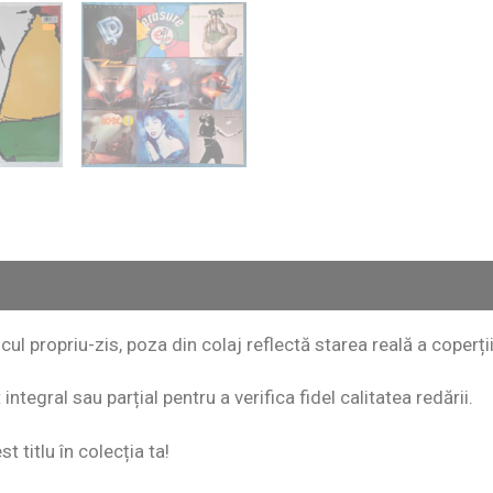
scul propriu-zis, poza din colaj reflectă starea reală a coperții
ntegral sau parțial pentru a verifica fidel calitatea redării.
 titlu în colecția ta!