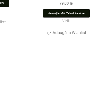
ine
79,00
lei
Anunță-Mă Când Revine
VINIL
list
Adaugă la Wishlist