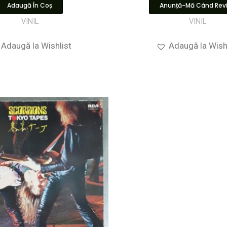
Adaugă În Coș
Anunță-Mă Când Rev
VINIL
VINIL
Adaugă la Wishlist
Adaugă la Wish