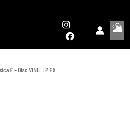
È
-
Disc
VINIL
LP
EX
ica È – Disc VINIL LP EX