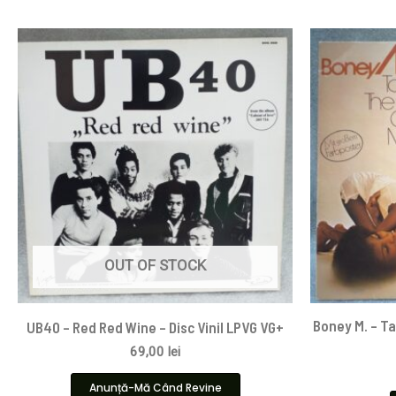
OUT OF STOCK
Boney M. – Ta
UB40 – Red Red Wine – Disc Vinil LPVG VG+
69,00
lei
Anunță-Mă Când Revine