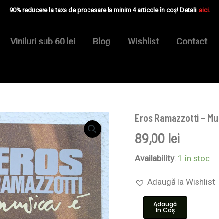
90% reducere la taxa de procesare la minim 4 articole în coș! Detalii
aici.
Viniluri sub 60 lei
Blog
Wishlist
Contact
Eros Ramazzotti – Mus
Cantitate
Eros
89,00
lei
Ramazzotti
–
Musica
Availability:
1 în stoc
È
-
Adaugă la Wishlist
Disc
VINIL
Adaugă
LP
În Coș
EX