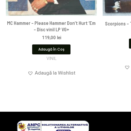
MC Hammer – Please Hammer Don’t Hurt ‘Em
Scorpions ‎–
– Disc vinil LP VG+
119,00
lei
Adaugă În Coș
VINIL
Adaugă la Wishlist