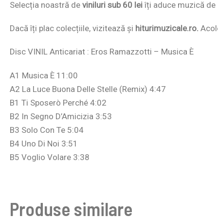
Selecția noastră de
viniluri sub 60 lei
îți aduce muzică de c
Dacă îți plac colecțiile, vizitează și
hiturimuzicale.ro.
Acolo
Disc VINIL Anticariat : Eros Ramazzotti – Musica È
A1 Musica È 11:00
A2 La Luce Buona Delle Stelle (Remix) 4:47
B1 Ti Sposerò Perché 4:02
B2 In Segno D’Amicizia 3:53
B3 Solo Con Te 5:04
B4 Uno Di Noi 3:51
B5 Voglio Volare 3:38
Produse similare