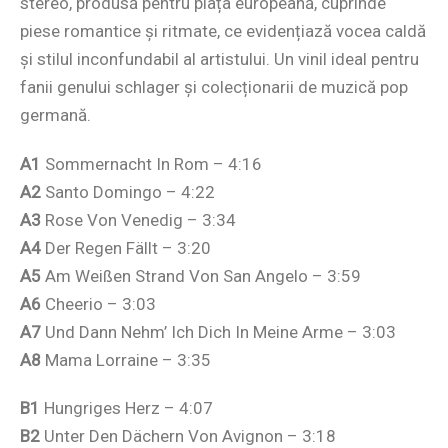
stereo, produsă pentru piața europeană, cuprinde
piese romantice și ritmate, ce evidențiază vocea caldă
și stilul inconfundabil al artistului. Un vinil ideal pentru
fanii genului schlager și colecționarii de muzică pop
germană.
A1
Sommernacht In Rom – 4:16
A2
Santo Domingo – 4:22
A3
Rose Von Venedig – 3:34
A4
Der Regen Fällt – 3:20
A5
Am Weißen Strand Von San Angelo – 3:59
A6
Cheerio – 3:03
A7
Und Dann Nehm’ Ich Dich In Meine Arme – 3:03
A8
Mama Lorraine – 3:35
B1
Hungriges Herz – 4:07
B2
Unter Den Dächern Von Avignon – 3:18