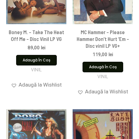
Boney M. – Take The Heat
MC Hammer – Please
Off Me – Disc Vinil LP VG
Hammer Don’t Hurt ‘Em –
Disc vinil LP VG+
89,00
lei
119,00
lei
Adaugă În Coș
Adaugă În Coș
VINIL
VINIL
Adaugă la Wishlist
Adaugă la Wishlist