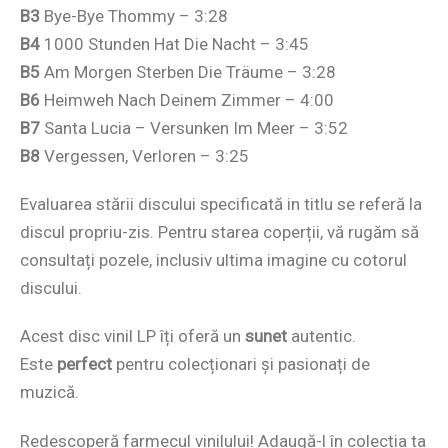
B3
Bye-Bye Thommy – 3:28
B4
1000 Stunden Hat Die Nacht – 3:45
B5
Am Morgen Sterben Die Träume – 3:28
B6
Heimweh Nach Deinem Zimmer – 4:00
B7
Santa Lucia – Versunken Im Meer – 3:52
B8
Vergessen, Verloren – 3:25
Evaluarea stării discului specificată in titlu se referă la
discul propriu-zis. Pentru starea coperții, vă rugăm să
consultați pozele, inclusiv ultima imagine cu cotorul
discului.
Acest disc vinil LP îți oferă un
sunet
autentic.
Este
perfect
pentru colecționari și pasionați de
muzică.
Redescoperă farmecul vinilului! Adaugă-l în colecția ta