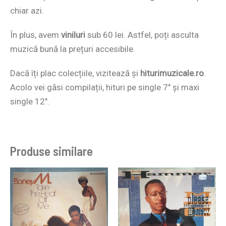
chiar azi.
În plus, avem
viniluri
sub 60 lei. Astfel, poți asculta
muzică bună la prețuri accesibile.
Dacă îți plac colecțiile, vizitează și
hiturimuzicale.ro
.
Acolo vei găsi compilații, hituri pe single 7″ și maxi
single 12″.
Produse similare