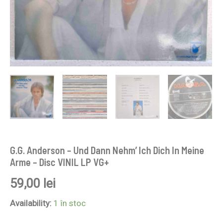
VINIL
LP
VG+
G.G. Anderson – Und Dann Nehm’ Ich Dich In Meine
Arme – Disc VINIL LP VG+
59,00
lei
Availability:
1 în stoc