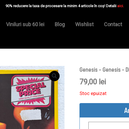
90% reducere la taxa de procesare la minim 4 articole în coș! Detalii
aici.
Viniluri sub 60 lei
Blog
Wishlist
Contact
Genesis – Genesis – D
79,00
lei
Stoc epuizat
A