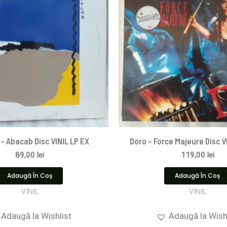
– Abacab Disc VINIL LP EX
Doro – Force Majeure Disc V
89,00
lei
119,00
lei
Adaugă În Coș
Adaugă În Coș
VINIL
VINIL
Adaugă la Wishlist
Adaugă la Wish