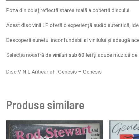
Poza din colaj reflectă starea reală a coperții discului.
Acest disc vinil LP oferă o experiență audio autentică, id
Descoperă sunetul inconfundabil al vinilului și adaugă acest
Selecția noastră de
viniluri sub 60 lei
îți aduce muzică de c
Disc VINIL Anticariat : Genesis – Genesis
Produse similare