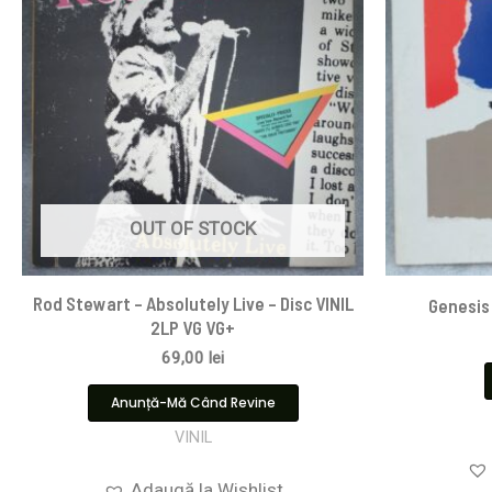
OUT OF STOCK
Rod Stewart – Absolutely Live – Disc VINIL
Genesis 
2LP VG VG+
69,00
lei
Anunță-Mă Când Revine
VINIL
Adaugă la Wishlist