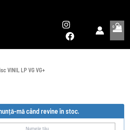
isc VINIL LP VG VG+
nunță-mă când revine în stoc.