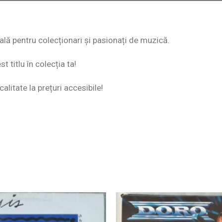
eală pentru colecționari și pasionați de muzică.
 titlu în colecția ta!
alitate la prețuri accesibile!