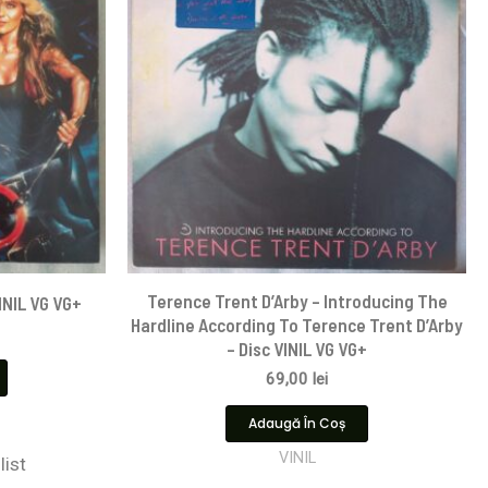
Terence Trent D’Arby – Introducing The
INIL VG VG+
Hardline According To Terence Trent D’Arby
– Disc VINIL VG VG+
69,00
lei
Adaugă În Coș
VINIL
list