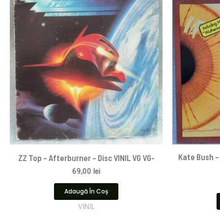
Kate Bush – 
ZZ Top – Afterburner – Disc VINIL VG VG-
69,00
lei
Adaugă În Coș
VINIL