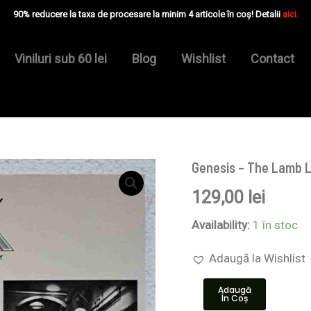
90% reducere la taxa de procesare la minim 4 articole în coș! Detalii
aici.
Viniluri sub 60 lei
Blog
Wishlist
Contact
Genesis – The Lamb L
Cantitate
Genesis
129,00
lei
–
The
Lamb
Availability:
1 în stoc
Lies
Down
Adaugă la Wishlist
On
Broadway
Adaugă
-
În Coș
Disc