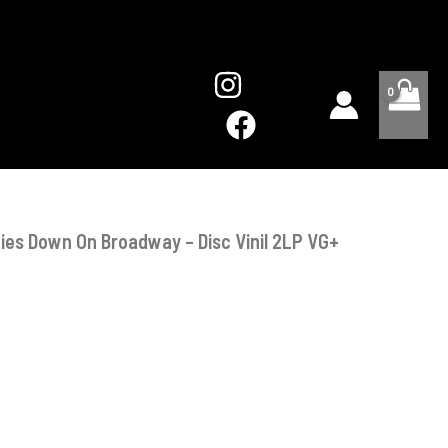
Lies
Down
On
Broadway
-
Disc
Vinil
2LP
VG+
ies Down On Broadway – Disc Vinil 2LP VG+