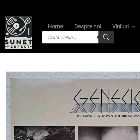
Skip
to
content
Home
Despre noi
Viniluri
Products
search