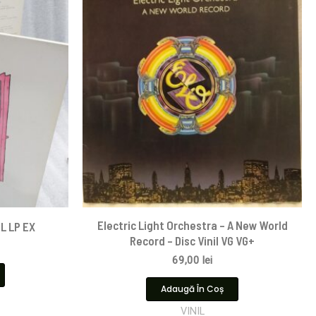
Electric Light Orchestra – A New World
IL LP EX
Record – Disc Vinil VG VG+
69,00
lei
Adaugă În Coș
VINIL