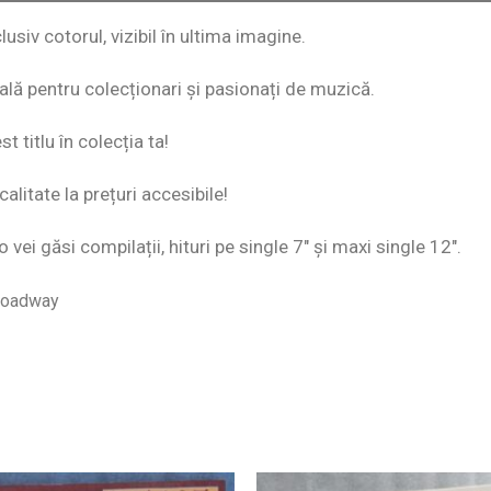
usiv cotorul, vizibil în ultima imagine.
eală pentru colecționari și pasionați de muzică.
 titlu în colecția ta!
alitate la prețuri accesibile!
o vei găsi compilații, hituri pe single 7″ și maxi single 12″.
roadway