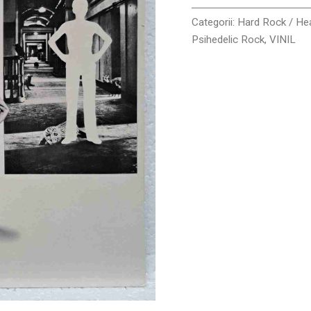
Vinil
2LP
Categorii:
Hard Rock / He
VG+
Psihedelic Rock
,
VINIL