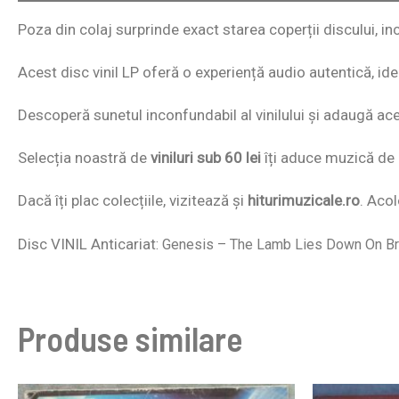
Poza din colaj surprinde exact starea coperții discului, incl
Acest disc vinil LP oferă o experiență audio autentică, id
Descoperă sunetul inconfundabil al vinilului și adaugă acest
Selecția noastră de
viniluri sub 60 lei
îți aduce muzică de c
Dacă îți plac colecțiile, vizitează și
hiturimuzicale.ro
. Acol
Disc VINIL Anticariat
: Genesis – The Lamb Lies Down On B
Produse similare