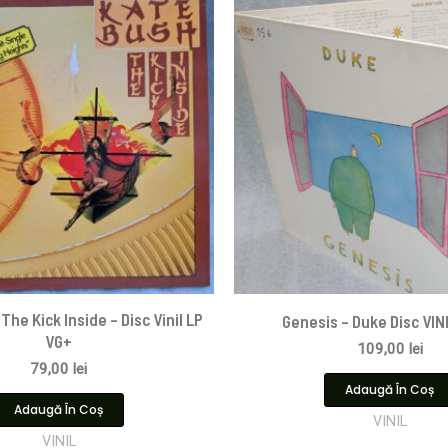
The Kick Inside – Disc Vinil LP
Genesis – Duke Disc VIN
VG+
109,00
lei
79,00
lei
Adaugă În Coș
Adaugă În Coș
VINIL
VINIL