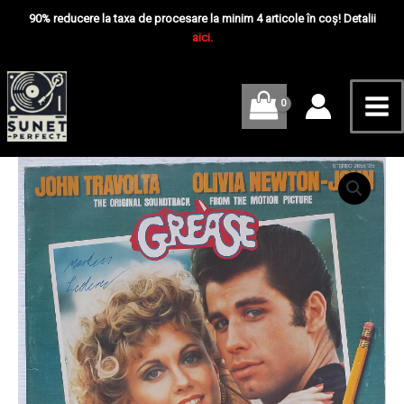
Skip
Mai
90% reducere la taxa de procesare la minim 4 articole în coș! Detalii
to
aici.
Me
content