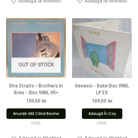
Adaugă la Wishlist
Adaugă la Wishlist
OUT OF STOCK
Dire Straits ‎– Brothers In
Genesis – Duke Disc VINIL
Arms – Disc VINIL VG+
LP EX
159,00
lei
109,00
lei
Anunță-Mă Când Revine
Adaugă În Coș
VINIL
VINIL
Adaugă la Wishlist
Adaugă la Wishlist