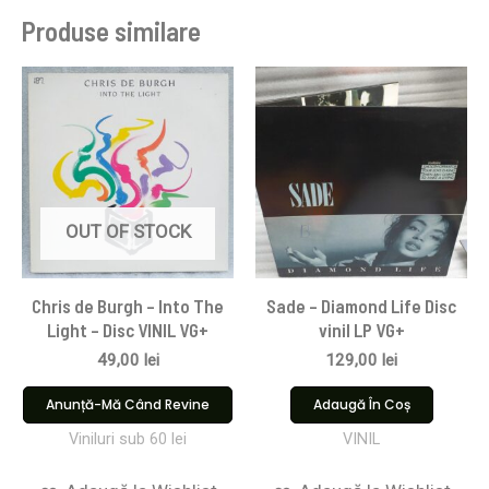
Produse similare
OUT OF STOCK
Chris de Burgh – Into The
Sade – Diamond Life Disc
Light – Disc VINIL VG+
vinil LP VG+
49,00
lei
129,00
lei
Anunță-Mă Când Revine
Adaugă În Coș
Viniluri sub 60 lei
VINIL