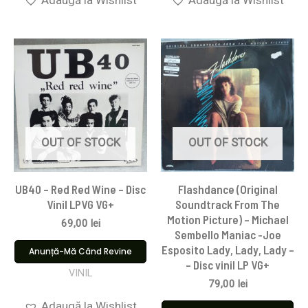
OUT OF STOCK
OUT OF STOCK
UB40 – Red Red Wine – Disc
Flashdance (Original
Vinil LPVG VG+
Soundtrack From The
Motion Picture) – Michael
69,00
lei
Sembello Maniac -Joe
Esposito Lady, Lady, Lady –
Anunță-Mă Când Revine
– Disc vinil LP VG+
VINIL
79,00
lei
Adaugă la Wishlist