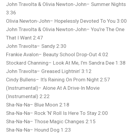
John Travolta & Olivia Newton-John– Summer Nights
3:36
Olivia Newton-John– Hopelessly Devoted To You 3:00
John Travolta & Olivia Newton-John– You’re The One
That I Want 2:47
John Travolta– Sandy 2:30
Frankie Avalon– Beauty School Drop-Out 4:02
Stockard Channing– Look At Me, I’m Sandra Dee 1:38
John Travolta– Greased Lightnin’ 3:12
Cindy Bullens– It’s Raining On Prom Night 2:57
(Instrumental)– Alone At A Drive-In Movie
(Instrumental) 2:22
Sha-Na-Na– Blue Moon 2:18
Sha-Na-Na– Rock ‘N’ Roll Is Here To Stay 2:00
Sha-Na-Na– Those Magic Changes 2:15
Sha-Na-Na– Hound Dog 1:23