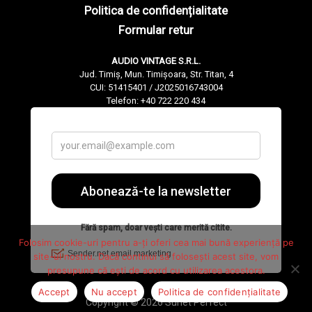
Politica de confidențialitate
Formular retur
AUDIO VINTAGE S.R.L.
Jud. Timiș, Mun. Timișoara, Str. Titan, 4
CUI: 51415401 / J2025016743004
Telefon: +40 722 220 434
Folosim cookie-uri pentru a-ți oferi cea mai bună experiență pe
site-ul nostru. Dacă continui să folosești acest site, vom
presupune că ești de acord cu utilizarea acestora.
Accept
Nu accept
Politica de confidențialitate
Copyright © 2026 Sunet Perfect