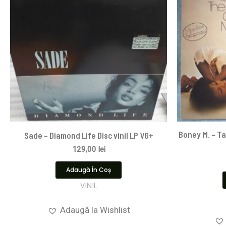
Boney M. – Ta
Sade – Diamond Life Disc vinil LP VG+
129,00
lei
Adaugă În Coș
VINIL
Adaugă la Wishlist