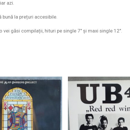
ar azi.
ă bună la prețuri accesibile.
o vei găsi compilații, hituri pe single 7″ și maxi single 12″.