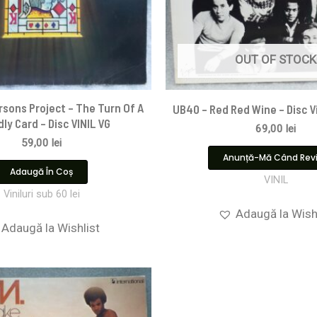
OUT OF STOCK
rsons Project – The Turn Of A
UB40 – Red Red Wine – Disc V
dly Card – Disc VINIL VG
69,00
lei
59,00
lei
Anunță-Mă Când Rev
Adaugă În Coș
VINIL
Viniluri sub 60 lei
Adaugă la Wish
Adaugă la Wishlist