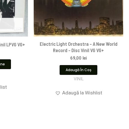
Electric Light Orchestra – A New World
inil LPVG VG+
Record – Disc Vinil VG VG+
69,00
lei
ine
Adaugă În Coș
VINIL
list
Adaugă la Wishlist