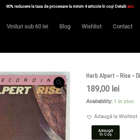
90% reducere la taxa de procesare la minim 4 articole în coș! Detalii
aici.
Viniluri sub 60 lei
Blog
Wishlist
Contact
Herb Alpert – Rise – 
Cantitate
Herb
189,00
lei
Alpert
–
Rise
Availability:
1 în stoc
-
Disc
Adaugă la Wishlist
VINIL
LP
Adaugă
VG+
În Coș
US