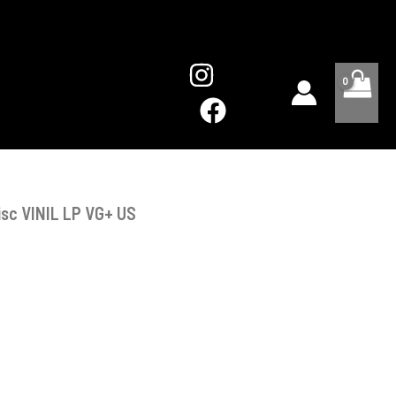
-
Disc
VINIL
LP
VG+
US
Disc VINIL LP VG+ US