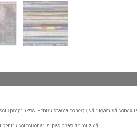
 discul propriu-zis. Pentru starea coperții, vă rugăm să consult
t
pentru colecționari și pasionați de muzică.