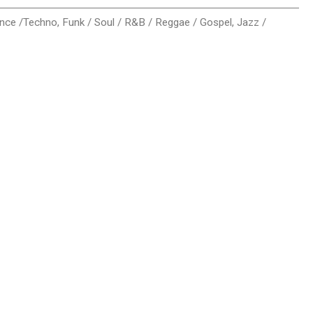
ance /Techno
,
Funk / Soul / R&B / Reggae / Gospel
,
Jazz /