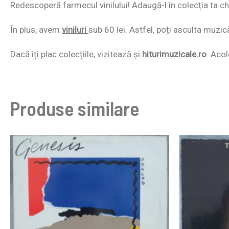
Redescoperă farmecul vinilului! Adaugă-l în colecția ta chi
În plus, avem
viniluri
sub 60 lei. Astfel, poți asculta muzic
Dacă îți plac colecțiile, vizitează și
hiturimuzicale.ro
. Acol
Produse similare