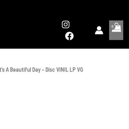
–
It's
A
Beautiful
Day
-
Disc
VINIL
LP
VG
It’s A Beautiful Day – Disc VINIL LP VG