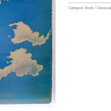
Disc
VINIL
Categorii:
Rock / Classica
LP
VG