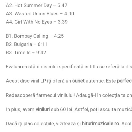
A2. Hot Summer Day – 5:47
A3. Wasted Union Blues – 4:00
A4. Girl With No Eyes – 3:39
B1. Bombay Calling – 4:25
B2. Bulgaria – 6:11
B3. Time Is – 9:42
Evaluarea stării discului specificată in titlu se referă la 
Acest disc vinil LP îți oferă un
sunet
autentic. Este
perfec
Redescoperă farmecul vinilului! Adaugă-l în colecția ta chi
În plus, avem
viniluri
sub 60 lei. Astfel, poți asculta muzic
Dacă îți plac colecțiile, vizitează și
hiturimuzicale.ro
. Acol