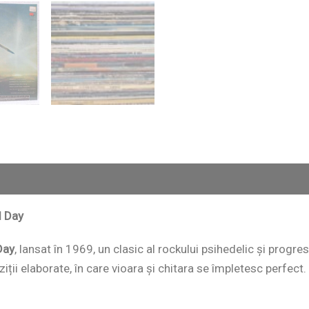
l Day
Day
, lansat în 1969, un clasic al rockului psihedelic și progr
ții elaborate, în care vioara și chitara se împletesc perfect.