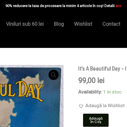
90% reducere la taxa de procesare la minim 4 articole în coș! Detalii
aici.
Viniluri sub 60 lei
Blog
Wishlist
Contact
It’s A Beautiful Day – 
Cantitate
It's
99,00
lei
A
Beautiful
Day
Availability:
1 în stoc
–
It's
Adaugă la Wishlist
A
Beautiful
Adaugă
Day
În Coș
-