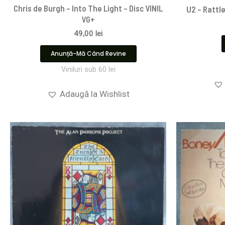
Chris de Burgh – Into The Light – Disc VINIL
U2 – Rattle
VG+
49,00
lei
Anunță-Mă Când Revine
Viniluri sub 60 lei
Adaugă la Wishlist