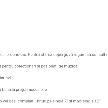
discul propriu-zis. Pentru starea coperții, vă rugăm să consulta
t
pentru colecționari și pasionați de muzică.
ar azi.
ă bună la prețuri accesibile.
o vei găsi compilații, hituri pe single 7″ și maxi single 12″.