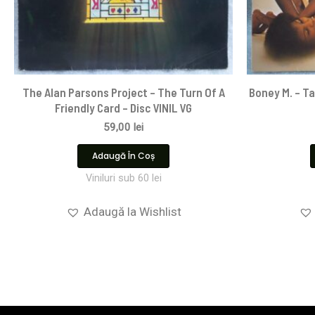
The Alan Parsons Project – The Turn Of A
Boney M. – Ta
Friendly Card – Disc VINIL VG
59,00
lei
Adaugă În Coș
Viniluri sub 60 lei
Adaugă la Wishlist