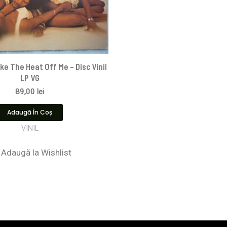
ke The Heat Off Me – Disc Vinil
LP VG
89,00
lei
Adaugă În Coș
VINIL
Adaugă la Wishlist