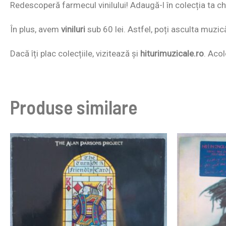
Redescoperă farmecul vinilului! Adaugă-l în colecția ta chi
În plus, avem
viniluri
sub 60 lei. Astfel, poți asculta muzic
Dacă îți plac colecțiile, vizitează și
hiturimuzicale.ro
. Acol
Produse similare