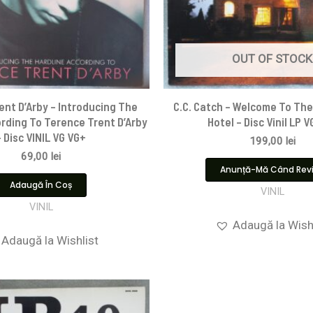
OUT OF STOCK
ent D’Arby – Introducing The
C.C. Catch – Welcome To Th
ording To Terence Trent D’Arby
Hotel – Disc Vinil LP 
– Disc VINIL VG VG+
199,00
lei
69,00
lei
Anunță-Mă Când Rev
Adaugă În Coș
VINIL
VINIL
Adaugă la Wish
Adaugă la Wishlist