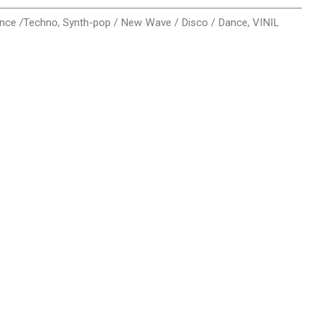
ance /Techno
,
Synth-pop / New Wave / Disco / Dance
,
VINIL