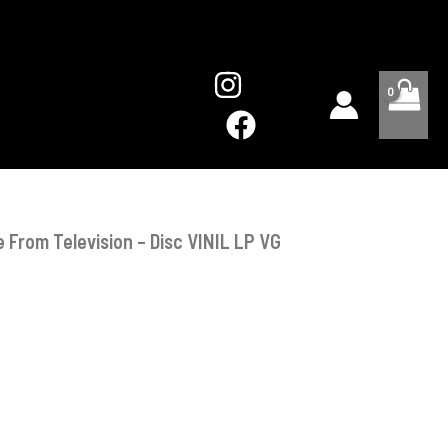
From
Television
-
Disc
VINIL
LP
VG
From Television – Disc VINIL LP VG