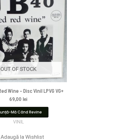
OUT OF STOCK
ed Wine – Disc Vinil LPVG VG+
69,00
lei
unță-Mă Când Revine
VINIL
Adaugă la Wishlist