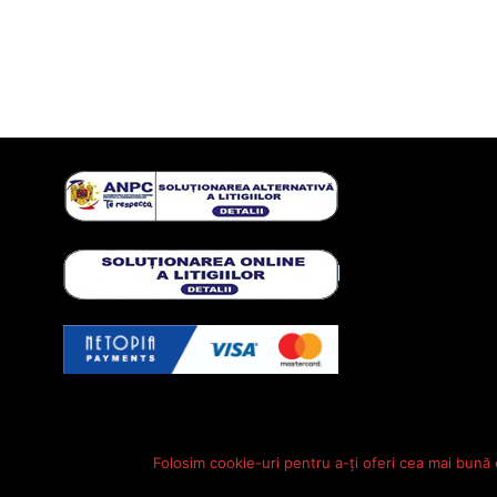
Folosim cookie-uri pentru a-ți oferi cea mai bună 