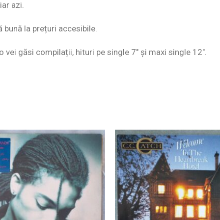
ar azi.
ă bună la prețuri accesibile.
o vei găsi compilații, hituri pe single 7″ și maxi single 12″.