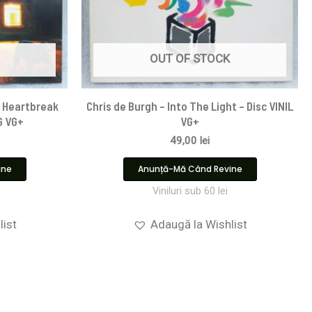
OUT OF STOCK
e Heartbreak
Chris de Burgh – Into The Light – Disc VINIL
VG VG+
VG+
49,00
lei
ine
Anunță-Mă Când Revine
Viniluri sub 60 lei
list
Adaugă la Wishlist