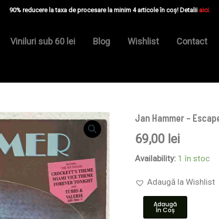
90% reducere la taxa de procesare la minim 4 articole în coș! Detalii
aici.
Viniluri sub 60 lei
Blog
Wishlist
Contact
Jan Hammer – Escape 
Cantitate
Jan
69,00
lei
Hammer
–
Escape
Availability:
1 în stoc
From
Television
Adaugă la Wishlist
-
Disc
Adaugă
VINIL
În Coș
LP