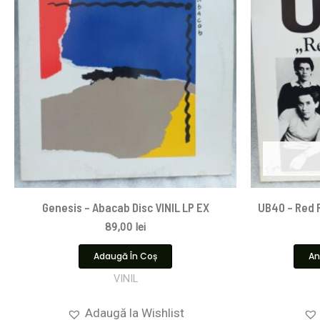
Genesis – Abacab Disc VINIL LP EX
UB40 – Red R
89,00
lei
Adaugă În Coș
An
VINIL
Adaugă la Wishlist