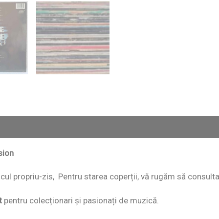
sion
discul propriu-zis, Pentru starea coperții, vă rugăm să consult
t
pentru colecționari și pasionați de muzică.