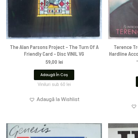
The Alan Parsons Project – The Turn Of A
Terence Tr
Friendly Card – Disc VINIL VG
Hardline Acc
59,00
lei
Adaugă În Coș
Viniluri sub 60 lei
Adaugă la Wishlist