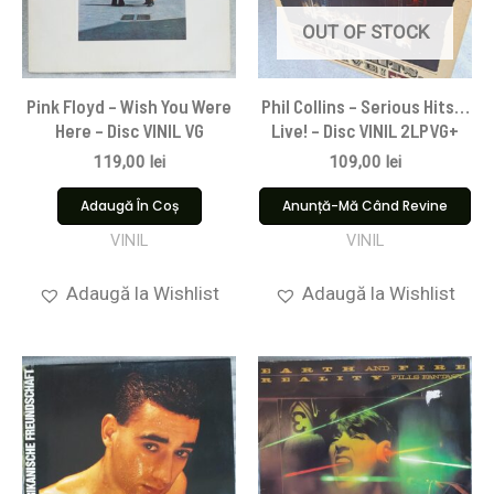
OUT OF STOCK
Pink Floyd ‎– Wish You Were
Phil Collins – Serious Hits…
Here – Disc VINIL VG
Live! – Disc VINIL 2LPVG+
119,00
lei
109,00
lei
Adaugă În Coș
Anunță-Mă Când Revine
VINIL
VINIL
Adaugă la Wishlist
Adaugă la Wishlist