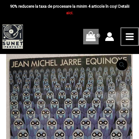
Skip
Mai
Equinoxe
90% reducere la taxa de procesare la minim 4 articole în coș! Detalii
-
to
aici.
Me
Disc
content
VINIL
LP
VG
VG+
Cantitate
Jean
Michel
Jarre
–
Equinoxe
-
Disc
VINIL
LP
VG
VG+