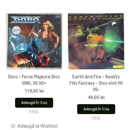
Doro – Force Majeure Disc
Earth And Fire – Reality
VINIL VG VG+
Fills Fantasy – Disc vinil VG
VG-
119,00
lei
49,00
lei
Adaugă În Coș
Adaugă În Coș
VINIL
VINIL
Adaugă la Wishlist