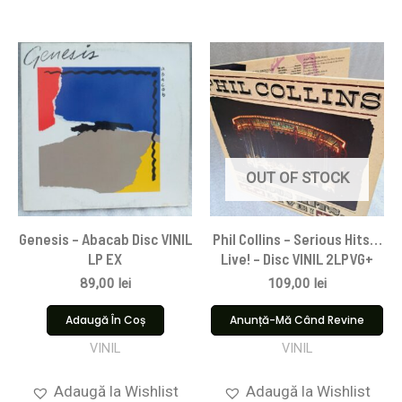
OUT OF STOCK
Genesis – Abacab Disc VINIL
Phil Collins – Serious Hits…
LP EX
Live! – Disc VINIL 2LPVG+
89,00
lei
109,00
lei
Adaugă În Coș
Anunță-Mă Când Revine
VINIL
VINIL
Adaugă la Wishlist
Adaugă la Wishlist