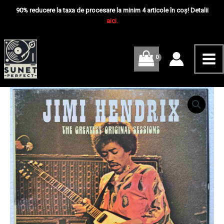
Skip
Mai
Greatest
90% reducere la taxa de procesare la minim 4 articole în coș! Detalii
Original
to
aici.
Me
Sessions
content
-
Disc
VINIL
4LP
EX
France
Cantitate
Jimi
Hendrix
–
The
Greatest
Original
Sessions
-
Disc
VINIL
4LP
EX
France