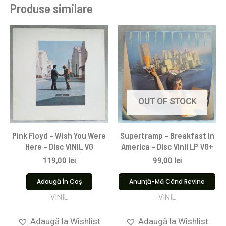
Produse similare
OUT OF STOCK
Pink Floyd ‎– Wish You Were
Supertramp – Breakfast In
Here – Disc VINIL VG
America – Disc Vinil LP VG+
119,00
lei
99,00
lei
Adaugă În Coș
Anunță-Mă Când Revine
VINIL
VINIL
Adaugă la Wishlist
Adaugă la Wishlist