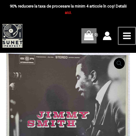
Skip
Mai
Smith
90% reducere la taxa de procesare la minim 4 articole în coș! Detalii
-
to
aici.
Me
Disc
content
Vinil
LP
VG
Cantitate
Jimmy
Smith
–
Jimmy
Smith
-
Disc
Vinil
LP
VG