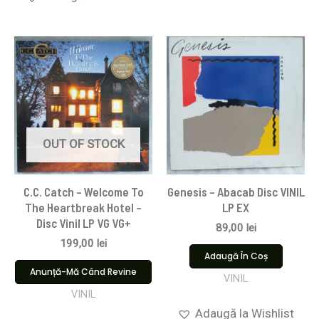
OUT OF STOCK
C.C. Catch – Welcome To
Genesis – Abacab Disc VINIL
The Heartbreak Hotel –
LP EX
Disc Vinil LP VG VG+
89,00
lei
199,00
lei
Adaugă În Coș
Anunță-Mă Când Revine
VINIL
VINIL
Adaugă la Wishlist