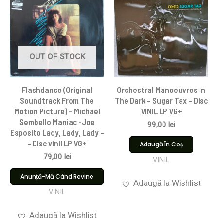
OUT OF STOCK
Flashdance (Original
Orchestral Manoeuvres In
Soundtrack From The
The Dark – Sugar Tax – Disc
Motion Picture) – Michael
VINIL LP VG+
Sembello Maniac -Joe
99,00
lei
Esposito Lady, Lady, Lady –
– Disc vinil LP VG+
Adaugă În Coș
79,00
lei
VINIL
Anunță-Mă Când Revine
Adaugă la Wishlist
VINIL
Adaugă la Wishlist