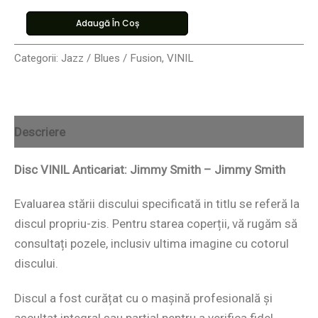
Adaugă În Coș
Categorii:
Jazz / Blues / Fusion
,
VINIL
Descriere
Disc VINIL Anticariat: Jimmy Smith – Jimmy Smith
Evaluarea stării discului specificată in titlu se referă la
discul propriu-zis. Pentru starea coperții, vă rugăm să
consultați pozele, inclusiv ultima imagine cu cotorul
discului.
Discul a fost curățat cu o mașină profesională și
ascultat integral sau parțial pentru a verifica fidel