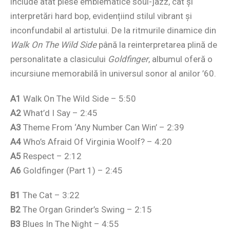
include atât piese emblematice soul-jazz, cât și
interpretări hard bop, evidențiind stilul vibrant și
inconfundabil al artistului. De la ritmurile dinamice din
Walk On The Wild Side
până la reinterpretarea plină de
personalitate a clasicului
Goldfinger
, albumul oferă o
incursiune memorabilă în universul sonor al anilor ’60.
A1
Walk On The Wild Side – 5:50
A2
What’d I Say – 2:45
A3
Theme From ‘Any Number Can Win’ – 2:39
A4
Who’s Afraid Of Virginia Woolf? – 4:20
A5
Respect – 2:12
A6
Goldfinger (Part 1) – 2:45
B1
The Cat – 3:22
B2
The Organ Grinder’s Swing – 2:15
B3
Blues In The Night – 4:55