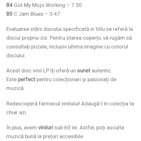
B4
Got My Mojo Working – 7:30
B5
C Jam Blues – 3:47
Evaluarea stării discului specificată in titlu se referă la
discul propriu-zis. Pentru starea coperții, vă rugăm să
consultați pozele, inclusiv ultima imagine cu cotorul
discului.
Acest disc vinil LP îți oferă un
sunet
autentic.
Este
perfect
pentru colecționari și pasionați de
muzică.
Redescoperă farmecul vinilului! Adaugă-l în colecția ta
chiar azi.
În plus, avem
viniluri
sub 60 lei. Astfel, poți asculta
muzică bună la prețuri accesibile.