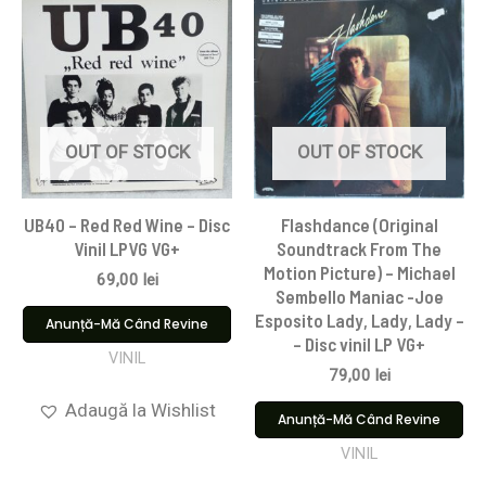
OUT OF STOCK
OUT OF STOCK
UB40 – Red Red Wine – Disc
Flashdance (Original
Vinil LPVG VG+
Soundtrack From The
Motion Picture) – Michael
69,00
lei
Sembello Maniac -Joe
Esposito Lady, Lady, Lady –
Anunță-Mă Când Revine
– Disc vinil LP VG+
VINIL
79,00
lei
Adaugă la Wishlist
Anunță-Mă Când Revine
VINIL