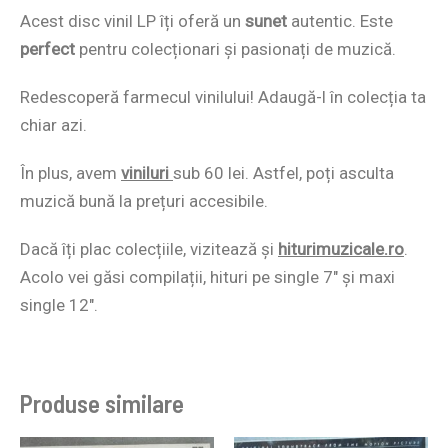
Acest disc vinil LP îți oferă un
sunet
autentic. Este
perfect
pentru colecționari și pasionați de muzică.
Redescoperă farmecul vinilului! Adaugă-l în colecția ta
chiar azi.
În plus, avem
viniluri
sub 60 lei. Astfel, poți asculta
muzică bună la prețuri accesibile.
Dacă îți plac colecțiile, vizitează și
hiturimuzicale.ro
.
Acolo vei găsi compilații, hituri pe single 7″ și maxi
single 12″.
Produse similare