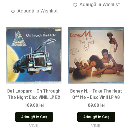
Adaugă la Wishlist
Adaugă la Wishlist
Def Leppard – On Through
Boney M. – Take The Heat
The Night Disc VINIL LP EX
Off Me – Disc Vinil LP VG
169,00
lei
89,00
lei
Adaugă În Coș
Adaugă În Coș
VINIL
VINIL