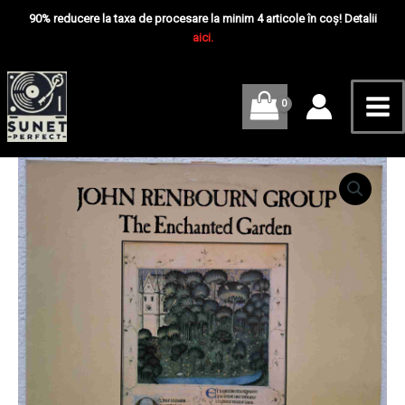
Skip
Mai
The
90% reducere la taxa de procesare la minim 4 articole în coș! Detalii
Enchanted
to
aici.
Me
Garden
content
-
Disc
VINIL
LP
VG
VG+
Cantitate
John
Renbourn
Group
–
The
Enchanted
Garden
-
Disc
VINIL
LP
VG
VG+