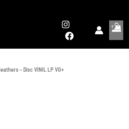
-
Disc
VINIL
LP
VG+
eathers – Disc VINIL LP VG+