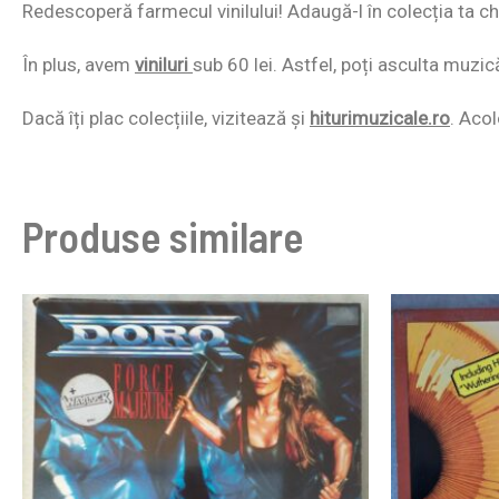
Redescoperă farmecul vinilului! Adaugă-l în colecția ta chi
În plus, avem
viniluri
sub 60 lei. Astfel, poți asculta muzic
Dacă îți plac colecțiile, vizitează și
hiturimuzicale.ro
. Acol
Produse similare