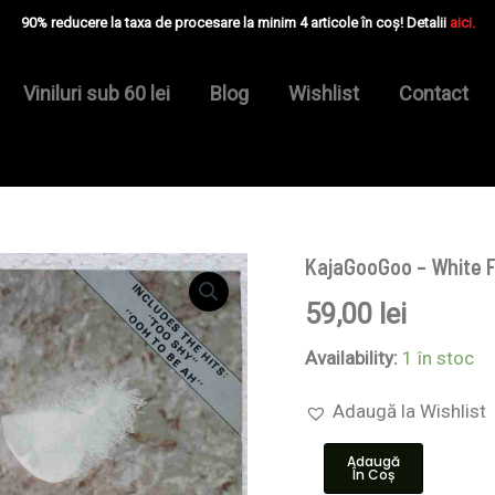
90% reducere la taxa de procesare la minim 4 articole în coș! Detalii
aici.
Viniluri sub 60 lei
Blog
Wishlist
Contact
KajaGooGoo – White F
Cantitate
KajaGooGoo
59,00
lei
–
White
Feathers
Availability:
1 în stoc
-
Disc
Adaugă la Wishlist
VINIL
LP
Adaugă
VG+
În Coș