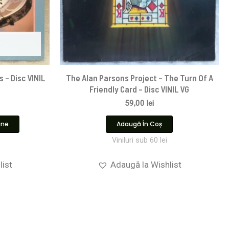
s – Disc VINIL
The Alan Parsons Project – The Turn Of A
Friendly Card – Disc VINIL VG
59,00
lei
ine
Adaugă În Coș
Viniluri sub 60 lei
list
Adaugă la Wishlist