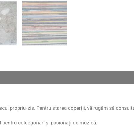
 discul propriu-zis. Pentru starea coperții, vă rugăm să consult
t
pentru colecționari și pasionați de muzică.