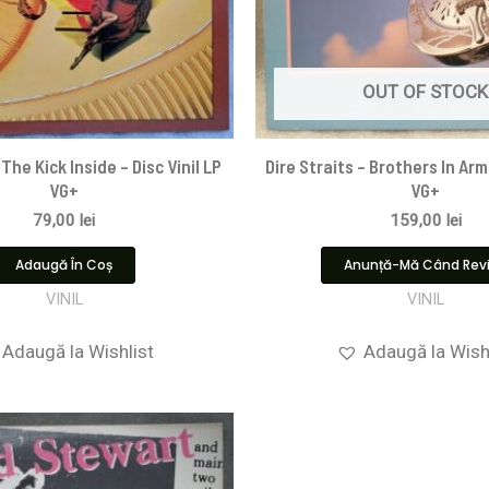
OUT OF STOCK
The Kick Inside – Disc Vinil LP
Dire Straits ‎– Brothers In Arm
VG+
VG+
79,00
lei
159,00
lei
Adaugă În Coș
Anunță-Mă Când Rev
VINIL
VINIL
Adaugă la Wishlist
Adaugă la Wish