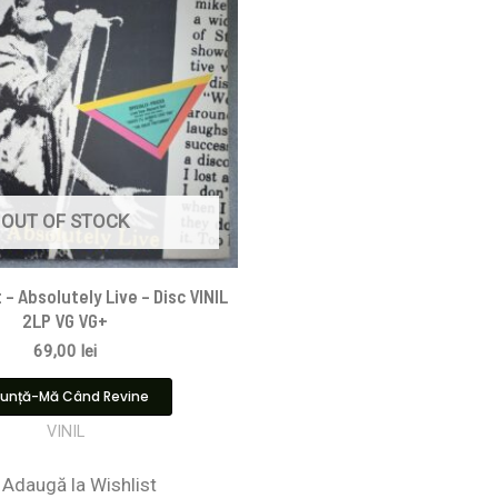
OUT OF STOCK
– Absolutely Live – Disc VINIL
2LP VG VG+
69,00
lei
unță-Mă Când Revine
VINIL
Adaugă la Wishlist