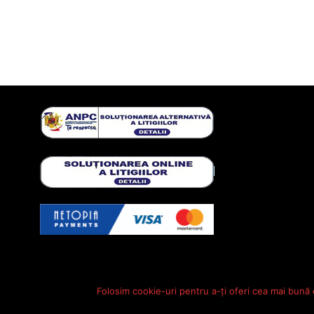
Folosim cookie-uri pentru a-ți oferi cea mai bună 