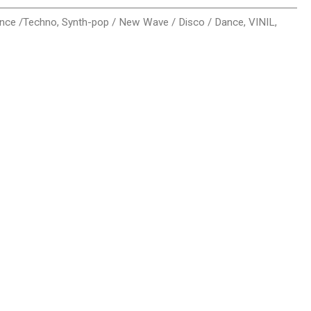
ance /Techno
,
Synth-pop / New Wave / Disco / Dance
,
VINIL
,