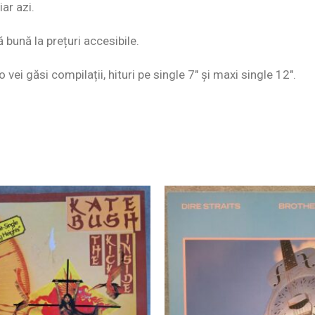
ar azi.
ă bună la prețuri accesibile.
o vei găsi compilații, hituri pe single 7″ și maxi single 12″.