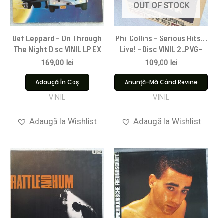
OUT OF STOCK
Def Leppard – On Through
Phil Collins – Serious Hits…
The Night Disc VINIL LP EX
Live! – Disc VINIL 2LPVG+
169,00
lei
109,00
lei
Adaugă În Coș
Anunță-Mă Când Revine
VINIL
VINIL
Adaugă la Wishlist
Adaugă la Wishlist