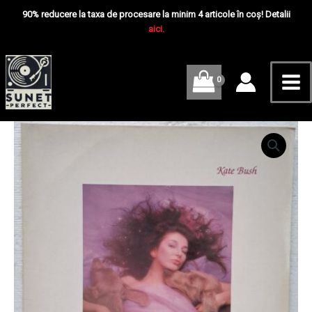
Skip
Mai
90% reducere la taxa de procesare la minim 4 articole în coș! Detalii
to
aici.
Me
content