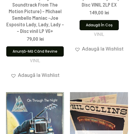
Soundtrack From The
Disc VINIL 2LP EX
Motion Picture) – Michael
149,00
lei
Sembello Maniac -Joe
Esposito Lady, Lady, Lady –
Adaugă În Coș
– Disc vinil LP VG+
VINIL
79,00
lei
Adaugă la Wishlist
Anunță-Mă Când Revine
VINIL
Adaugă la Wishlist