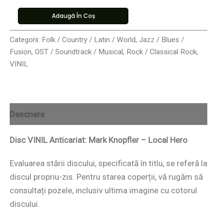
Adaugă În Coș
Categorii:
Folk / Country / Latin / World
,
Jazz / Blues /
Fusion
,
OST / Soundtrack / Musical
,
Rock / Classical Rock
,
VINIL
Descriere
Disc VINIL Anticariat: Mark Knopfler ‎– Local Hero
Evaluarea stării discului, specificată în titlu, se referă la
discul propriu-zis. Pentru starea coperții, vă rugăm să
consultați pozele, inclusiv ultima imagine cu cotorul
discului.