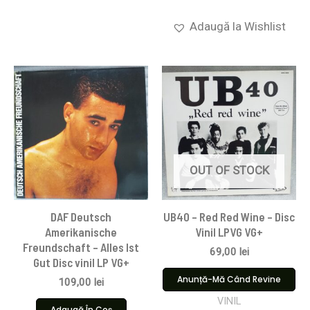
Adaugă la Wishlist
OUT OF STOCK
DAF Deutsch
UB40 – Red Red Wine – Disc
Amerikanische
Vinil LPVG VG+
Freundschaft – Alles Ist
69,00
lei
Gut Disc vinil LP VG+
Anunță-Mă Când Revine
109,00
lei
VINIL
Adaugă În Coș