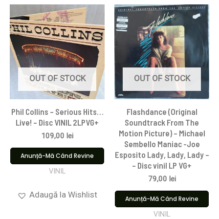
OUT OF STOCK
OUT OF STOCK
Phil Collins – Serious Hits…
Flashdance (Original
Live! – Disc VINIL 2LPVG+
Soundtrack From The
Motion Picture) – Michael
109,00
lei
Sembello Maniac -Joe
Esposito Lady, Lady, Lady –
Anunță-Mă Când Revine
– Disc vinil LP VG+
VINIL
79,00
lei
Adaugă la Wishlist
Anunță-Mă Când Revine
VINIL