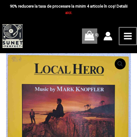
Skip
Mai
Hero
90% reducere la taxa de procesare la minim 4 articole în coș! Detalii
-
to
aici.
Me
Disc
content
VINIL
LP
VG+
Cantitate
Mark
Knopfler
‎–
Local
Hero
-
Disc
VINIL
LP
VG+