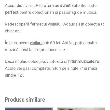
Acest disc vinil LP îți oferă un
sunet
autentic. Este
perfect
pentru colecționari și pasionați de muzică.
Redescoperă farmecul vinilului! Adaugă-l în colecția ta
chiar azi.
În plus, avem
viniluri
sub 60 lei. Astfel, poți asculta
muzică bună la prețuri accesibile.
Dacă îți plac colecțiile, vizitează și
hiturimuzicale.ro
.
Acolo vei găsi compilații, hituri pe single 7″ și maxi
single 12″.
Produse similare