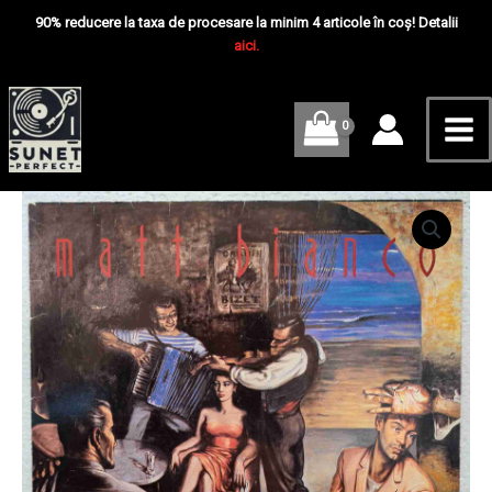
Skip
Mai
Bianco
90% reducere la taxa de procesare la minim 4 articole în coș! Detalii
-
to
aici.
Me
Disc
content
VINIL
LP
VG+
Cantitate
Matt
Bianco
–
Matt
Bianco
-
Disc
VINIL
LP
VG+