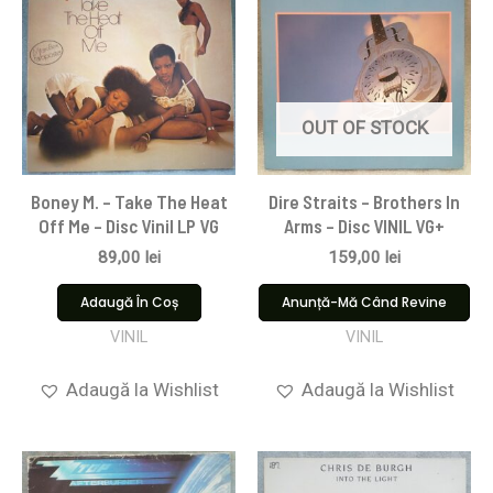
OUT OF STOCK
Boney M. – Take The Heat
Dire Straits ‎– Brothers In
Off Me – Disc Vinil LP VG
Arms – Disc VINIL VG+
89,00
lei
159,00
lei
Adaugă În Coș
Anunță-Mă Când Revine
VINIL
VINIL
Adaugă la Wishlist
Adaugă la Wishlist