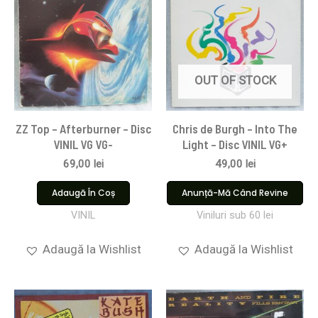
OUT OF STOCK
ZZ Top – Afterburner – Disc
Chris de Burgh – Into The
VINIL VG VG-
Light – Disc VINIL VG+
69,00
lei
49,00
lei
Adaugă În Coș
Anunță-Mă Când Revine
VINIL
Viniluri sub 60 lei
Adaugă la Wishlist
Adaugă la Wishlist