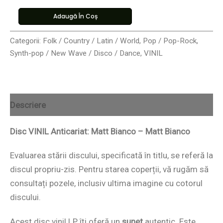
Adaugă În Coș
Categorii:
Folk / Country / Latin / World
,
Pop / Pop-Rock
,
Synth-pop / New Wave / Disco / Dance
,
VINIL
Descriere
Disc VINIL Anticariat: Matt Bianco – Matt Bianco
Evaluarea stării discului, specificată în titlu, se referă la
discul propriu-zis. Pentru starea coperții, vă rugăm să
consultați pozele, inclusiv ultima imagine cu cotorul
discului.
Acest disc vinil LP îți oferă un
sunet
autentic. Este