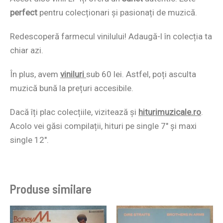
perfect
pentru colecționari și pasionați de muzică.
Redescoperă farmecul vinilului! Adaugă-l în colecția ta
chiar azi.
În plus, avem
viniluri
sub 60 lei. Astfel, poți asculta
muzică bună la prețuri accesibile.
Dacă îți plac colecțiile, vizitează și
hiturimuzicale.ro
.
Acolo vei găsi compilații, hituri pe single 7″ și maxi
single 12″.
Produse similare