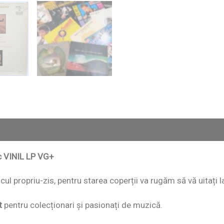
sc VINIL LP VG+
iscul propriu-zis, pentru starea coperții va rugăm să vă uitați 
t
pentru colecționari și pasionați de muzică.