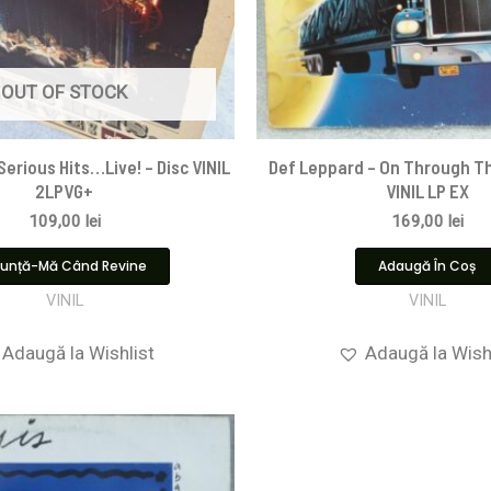
OUT OF STOCK
 Serious Hits…Live! – Disc VINIL
Def Leppard – On Through Th
2LPVG+
VINIL LP EX
109,00
lei
169,00
lei
unță-Mă Când Revine
Adaugă În Coș
VINIL
VINIL
Adaugă la Wishlist
Adaugă la Wish