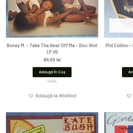
Boney M. – Take The Heat Off Me – Disc Vinil
Phil Collins –
LP VG
89,00
lei
Adaugă În Coș
An
VINIL
Adaugă la Wishlist