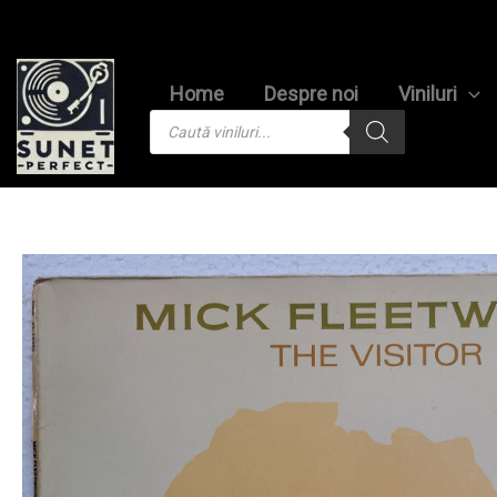
Skip
to
content
Home
Despre noi
Viniluri
Products
search