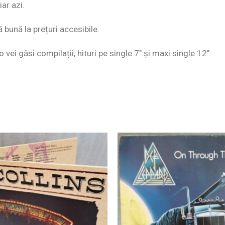
ar azi.
ă bună la prețuri accesibile.
o vei găsi compilații, hituri pe single 7″ și maxi single 12″.