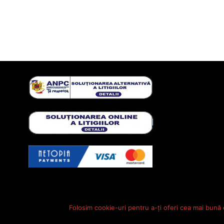
Folosim cookie-uri pentru a-ți oferi cea mai bună 