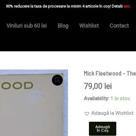
90% reducere la taxa de procesare la minim 4 articole în coș! Detalii
aici.
Viniluri sub 60 lei
Blog
Wishlist
Contact
Mick Fleetwood – The 
Cantitate
Mick
79,00
lei
Fleetwood
–
The
Availability:
1 în stoc
Visitor
-
Adaugă la Wishlist
Disc
VINIL
Adaugă
LP
În Coș
VG+