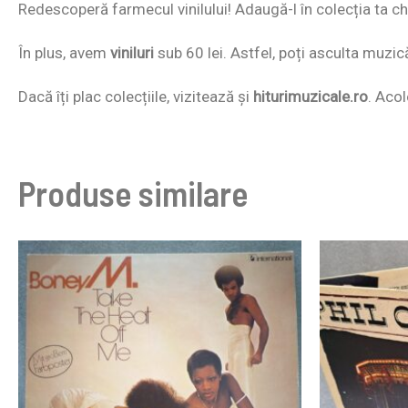
Redescoperă farmecul vinilului! Adaugă-l în colecția ta chi
În plus, avem
viniluri
sub 60 lei. Astfel, poți asculta muzic
Dacă îți plac colecțiile, vizitează și
hiturimuzicale.ro
. Acol
Produse similare