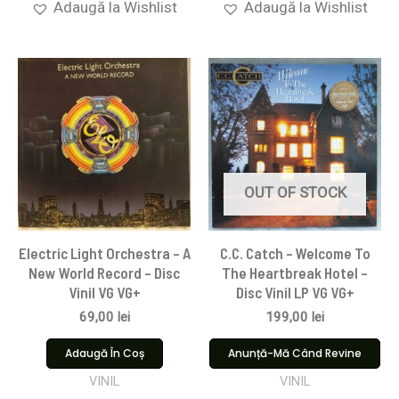
Adaugă la Wishlist
Adaugă la Wishlist
OUT OF STOCK
Electric Light Orchestra – A
C.C. Catch – Welcome To
New World Record – Disc
The Heartbreak Hotel –
Vinil VG VG+
Disc Vinil LP VG VG+
69,00
lei
199,00
lei
Adaugă În Coș
Anunță-Mă Când Revine
VINIL
VINIL