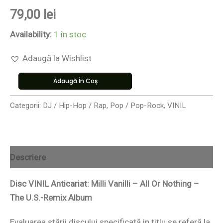
79,00
lei
Availability:
1 în stoc
Adaugă la Wishlist
Adaugă În Coș
Categorii:
DJ / Hip-Hop / Rap
,
Pop / Pop-Rock
,
VINIL
Descriere
Disc VINIL Anticariat: Milli Vanilli – All Or Nothing –
The U.S.-Remix Album
Evaluarea stării discului specificată in titlu se referă la