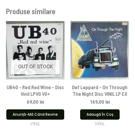
Produse similare
OUT OF STOCK
UB40 – Red Red Wine – Disc
Def Leppard – On Through
Vinil LPVG VG+
The Night Disc VINIL LP EX
69,00
lei
169,00
lei
Anunță-Mă Când Revine
Adaugă În Coș
VINIL
VINIL