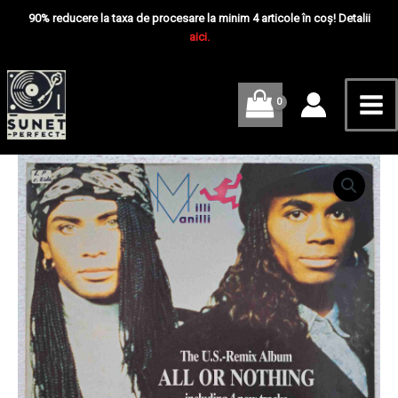
Skip
Mai
Or
90% reducere la taxa de procesare la minim 4 articole în coș! Detalii
Nothing
to
aici.
Me
-
content
The
U.S.-
Remix
Album
-
Disc
Cantitate
VINIL
Milli
LP
Vanilli
VG
–
All
Or
Nothing
-
The
U.S.-
Remix
Album
-
Disc