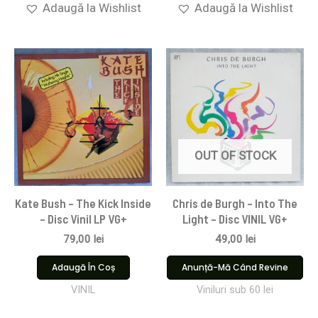
Adaugă la Wishlist
Adaugă la Wishlist
OUT OF STOCK
Kate Bush – The Kick Inside
Chris de Burgh – Into The
– Disc Vinil LP VG+
Light – Disc VINIL VG+
79,00
lei
49,00
lei
Adaugă În Coș
Anunță-Mă Când Revine
VINIL
Viniluri sub 60 lei