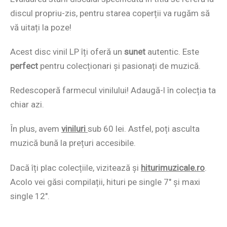
discul propriu-zis, pentru starea coperții va rugăm să
vă uitați la poze!
Acest disc vinil LP îți oferă un
sunet
autentic. Este
perfect
pentru colecționari și pasionați de muzică.
Redescoperă farmecul vinilului! Adaugă-l în colecția ta
chiar azi.
În plus, avem
viniluri
sub 60 lei. Astfel, poți asculta
muzică bună la prețuri accesibile.
Dacă îți plac colecțiile, vizitează și
hiturimuzicale.ro
.
Acolo vei găsi compilații, hituri pe single 7″ și maxi
single 12″.