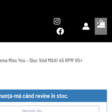
’m Gonna Miss You – Disc Vinil MAXI 45 RPM VG+
nunță-mă când revine în stoc.