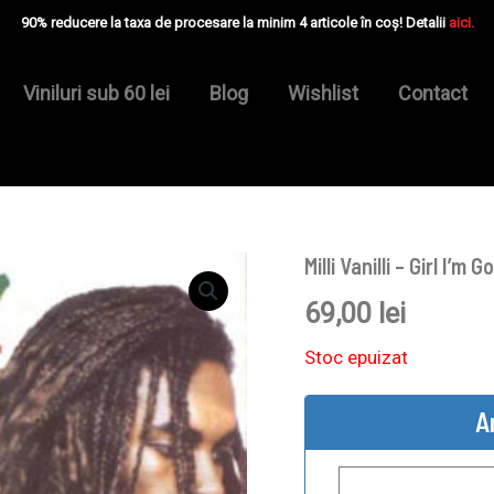
90% reducere la taxa de procesare la minim 4 articole în coș! Detalii
aici.
Viniluri sub 60 lei
Blog
Wishlist
Contact
Milli Vanilli ‎– Girl I
69,00
lei
Stoc epuizat
A