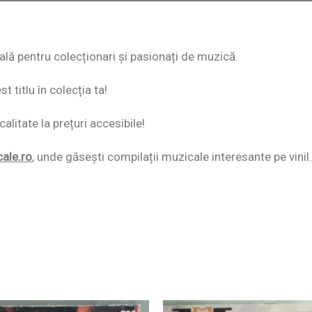
eală pentru colecționari și pasionați de muzică.
 titlu în colecția ta!
alitate la prețuri accesibile!
cale.ro
,
unde găsești compilații muzicale interesante pe vinil.