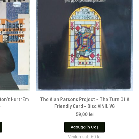
on’t Hurt ‘Em
The Alan Parsons Project – The Turn Of A
+
Friendly Card – Disc VINIL VG
59,00
lei
Adaugă În Coș
Viniluri sub 60 lei