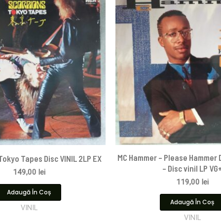
MC Hammer – Please Hammer D
 Tokyo Tapes Disc VINIL 2LP EX
– Disc vinil LP VG
149,00
lei
119,00
lei
Adaugă În Coș
Adaugă În Coș
VINIL
VINIL