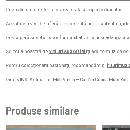
Poza din colaj reflectă starea reală a coperții discului.
Acest disc vinil LP oferă o experiență audio autentică, id
Descoperă sunetul inconfundabil al vinilului și adaugă acest
Selecția noastră de
viniluri sub 60 lei
îți aduce muzică de c
Pentru colecționarii pasionați, recomandăm și
hiturimuzi
Disc VINIL Anticariat
: Milli Vanilli ‎– Girl I’m Gonna Miss You
Produse similare