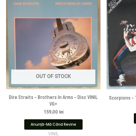
OUT OF STOCK
Dire Straits ‎– Brothers In Arms – Disc VINIL
Scorpions ‎–
VG+
159,00
lei
Anunță-Mă Când Revine
VINIL