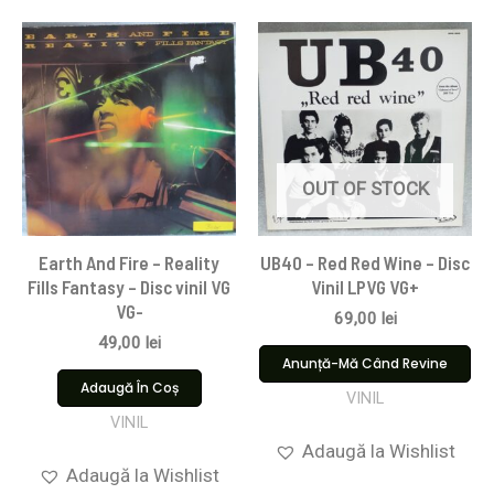
OUT OF STOCK
Earth And Fire – Reality
UB40 – Red Red Wine – Disc
Fills Fantasy – Disc vinil VG
Vinil LPVG VG+
VG-
69,00
lei
49,00
lei
Anunță-Mă Când Revine
Adaugă În Coș
VINIL
VINIL
Adaugă la Wishlist
Adaugă la Wishlist