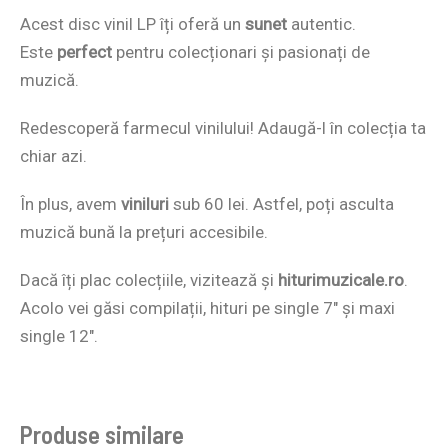
Acest disc vinil LP îți oferă un
sunet
autentic.
Este
perfect
pentru colecționari și pasionați de
muzică.
Redescoperă farmecul vinilului! Adaugă-l în colecția ta
chiar azi.
În plus, avem
viniluri
sub 60 lei. Astfel, poți asculta
muzică bună la prețuri accesibile.
Dacă îți plac colecțiile, vizitează și
hiturimuzicale.ro
.
Acolo vei găsi compilații, hituri pe single 7″ și maxi
single 12″.
Produse similare