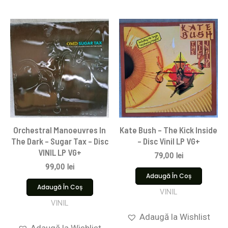
Orchestral Manoeuvres In
Kate Bush – The Kick Inside
The Dark – Sugar Tax – Disc
– Disc Vinil LP VG+
VINIL LP VG+
79,00
lei
99,00
lei
Adaugă În Coș
Adaugă În Coș
VINIL
VINIL
Adaugă la Wishlist
Adaugă la Wishlist