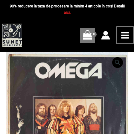
Skip
Mai
-
90% reducere la taxa de procesare la minim 4 articole în coș! Detalii
Disc
to
aici.
Me
VINIL
content
LP
VG+Hungary
Cantitate
Omega
–
On
Tour
-
Disc
VINIL
LP
VG+Hungary