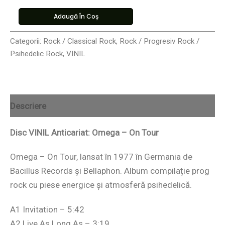
Adaugă În Coș
Categorii:
Rock / Classical Rock
,
Rock / Progresiv Rock /
Psihedelic Rock
,
VINIL
Descriere
Disc VINIL Anticariat: Omega – On Tour
Omega – On Tour, lansat în 1977 în Germania de
Bacillus Records și Bellaphon. Album compilație prog
rock cu piese energice și atmosferă psihedelică.
A1 Invitation – 5:42
A2 Live As Long As – 3:19