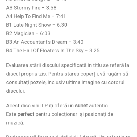
A3 Stormy Fire – 3:58
A4 Help To Find Me – 7:41
B1 Late Night Show – 6:30
B2 Magician – 6:03
B3 An Accountant’s Dream – 3:40
B4 The Hall Of Floaters In The Sky – 3:25
Evaluarea stării discului specificată in titlu se referă la
discul propriu-zis. Pentru starea coperții, vă rugăm să
consultați pozele, inclusiv ultima imagine cu cotorul
discului.
Acest disc vinil LP îți oferă un
sunet
autentic.
Este
perfect
pentru colecționari și pasionați de
muzică.