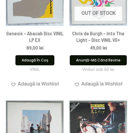
OUT OF STOCK
Genesis – Abacab Disc VINIL
Chris de Burgh – Into The
LP EX
Light – Disc VINIL VG+
89,00
lei
49,00
lei
Adaugă În Coș
Anunță-Mă Când Revine
VINIL
Viniluri sub 60 lei
Adaugă la Wishlist
Adaugă la Wishlist