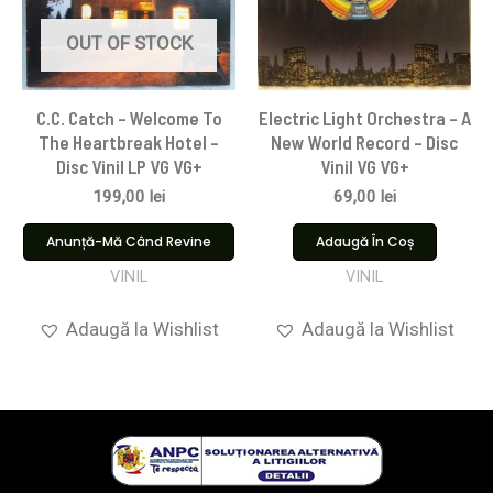
OUT OF STOCK
C.C. Catch – Welcome To
Electric Light Orchestra – A
The Heartbreak Hotel –
New World Record – Disc
Disc Vinil LP VG VG+
Vinil VG VG+
199,00
lei
69,00
lei
Anunță-Mă Când Revine
Adaugă În Coș
VINIL
VINIL
Adaugă la Wishlist
Adaugă la Wishlist