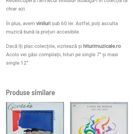
Redescoperă farmecul vinilului! Adaugă-l în colecția ta
chiar azi.
În plus, avem
viniluri
sub 60 lei. Astfel, poți asculta
muzică bună la prețuri accesibile.
Dacă îți plac colecțiile, vizitează și
hiturimuzicale.ro
.
Acolo vei găsi compilații, hituri pe single 7″ și maxi
single 12″.
Produse similare