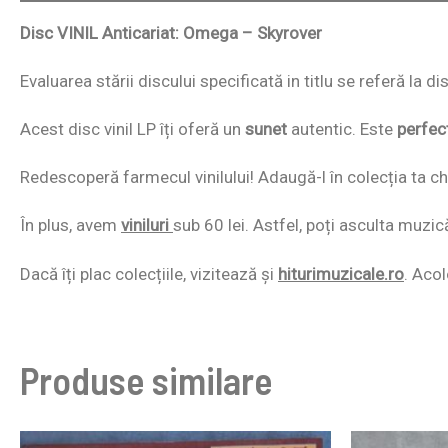
Disc VINIL Anticariat: Omega – Skyrover
Evaluarea stării discului specificată in titlu se referă la d
Acest disc vinil LP îți oferă un
sunet
autentic. Este
perfec
Redescoperă farmecul vinilului! Adaugă-l în colecția ta chi
În plus, avem
viniluri
sub 60 lei. Astfel, poți asculta muzic
Dacă îți plac colecțiile, vizitează și
hiturimuzicale.ro
. Acol
Produse similare