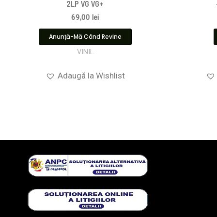
2LP VG VG+
69,00
lei
Anunță-Mă Când Revine
VINIL
Adaugă la Wishlist