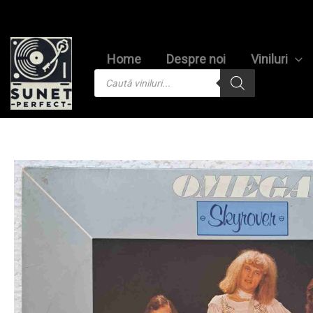
Skip
to
content
Home
Despre noi
Viniluri
Products
search