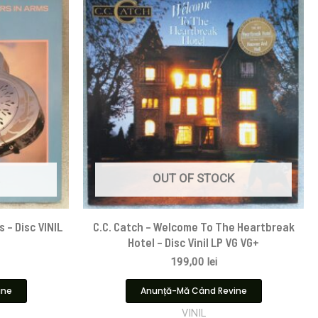
OUT OF STOCK
s – Disc VINIL
C.C. Catch – Welcome To The Heartbreak
Hotel – Disc Vinil LP VG VG+
199,00
lei
ine
Anunță-Mă Când Revine
VINIL