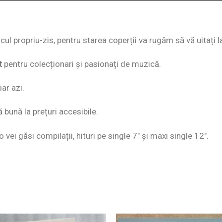
iscul propriu-zis, pentru starea coperții va rugăm să vă uitați 
t
pentru colecționari și pasionați de muzică.
ar azi.
ă bună la prețuri accesibile.
o vei găsi compilații, hituri pe single 7″ și maxi single 12″.