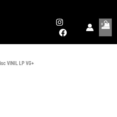
Disc
VINIL
LP
VG+
isc VINIL LP VG+