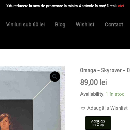
90% reducere la taxa de procesare la minim 4 articole în coș! Detalii
aici.
Viniluri sub 60 lei
Blog
Wishlist
Contact
Omega – Skyrover – D
Cantitate
Omega
89,00
lei
–
Skyrover
-
Availability:
1 în stoc
Disc
VINIL
Adaugă la Wishlist
LP
VG+
Adaugă
În Coș