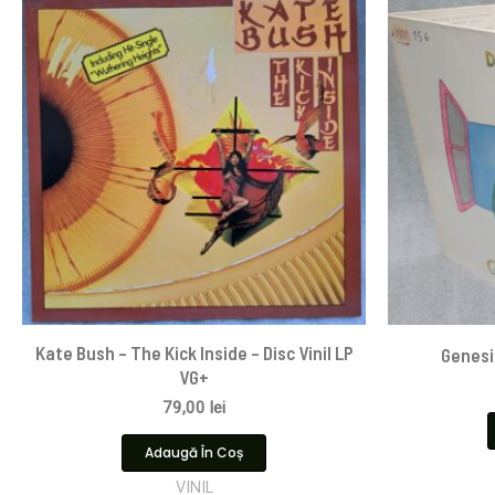
Kate Bush – The Kick Inside – Disc Vinil LP
Genesis
VG+
79,00
lei
Adaugă În Coș
VINIL