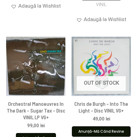
VINIL
Adaugă la Wishlist
Adaugă la Wishlist
OUT OF STOCK
Orchestral Manoeuvres In
Chris de Burgh – Into The
The Dark – Sugar Tax – Disc
Light – Disc VINIL VG+
VINIL LP VG+
49,00
lei
99,00
lei
Anunță-Mă Când Revine