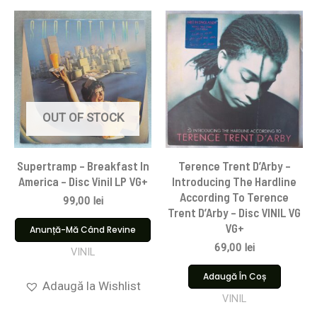
OUT OF STOCK
Supertramp – Breakfast In
Terence Trent D’Arby –
America – Disc Vinil LP VG+
Introducing The Hardline
According To Terence
99,00
lei
Trent D’Arby – Disc VINIL VG
VG+
Anunță-Mă Când Revine
69,00
lei
VINIL
Adaugă În Coș
Adaugă la Wishlist
VINIL