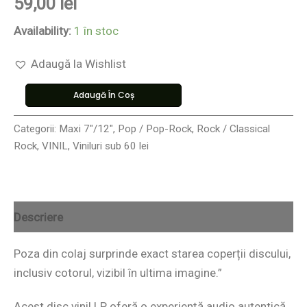
59,00
lei
Availability:
1 în stoc
Adaugă la Wishlist
Adaugă În Coș
Categorii:
Maxi 7"/12"
,
Pop / Pop-Rock
,
Rock / Classical
Rock
,
VINIL
,
Viniluri sub 60 lei
Descriere
Poza din colaj surprinde exact starea coperții discului,
inclusiv cotorul, vizibil în ultima imagine.”
Acest disc vinil LP oferă o experiență audio autentică,