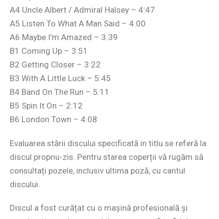
A4 Uncle Albert / Admiral Halsey – 4:47
A5 Listen To What A Man Said – 4:00
A6 Maybe I’m Amazed – 3:39
B1 Coming Up – 3:51
B2 Getting Closer – 3:22
B3 With A Little Luck – 5:45
B4 Band On The Run – 5:11
B5 Spin It On – 2:12
B6 London Town – 4:08
Evaluarea stării discului specificată in titlu se referă la
discul propriu-zis. Pentru starea coperții vă rugăm să
consultați pozele, inclusiv ultima poză, cu cantul
discului.
Discul a fost curățat cu o mașină profesională și