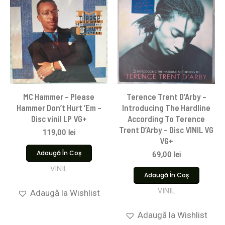
MC Hammer – Please
Terence Trent D’Arby –
Hammer Don’t Hurt ‘Em –
Introducing The Hardline
Disc vinil LP VG+
According To Terence
Trent D’Arby – Disc VINIL VG
119,00
lei
VG+
Adaugă În Coș
69,00
lei
VINIL
Adaugă În Coș
VINIL
Adaugă la Wishlist
Adaugă la Wishlist