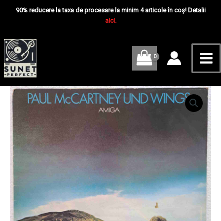
Skip
Mai
–
90% reducere la taxa de procesare la minim 4 articole în coș! Detalii
Paul
to
aici.
Me
McCartney
content
And
Wings
–
Disc
VINIL
LP
Cantitate
VG
Paul
McCartney
Und
Wings
–
Paul
McCartney
And
Wings
–
Disc
VINIL
LP