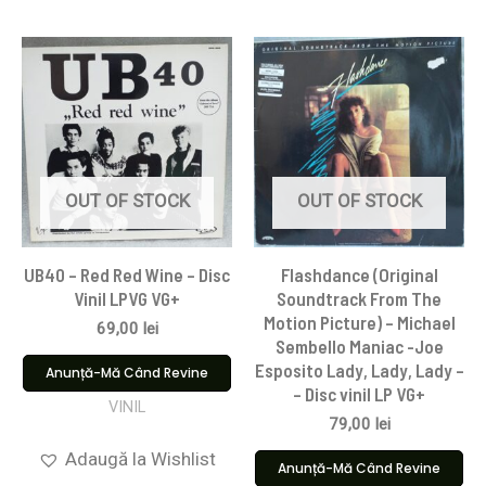
OUT OF STOCK
OUT OF STOCK
UB40 – Red Red Wine – Disc
Flashdance (Original
Vinil LPVG VG+
Soundtrack From The
Motion Picture) – Michael
69,00
lei
Sembello Maniac -Joe
Esposito Lady, Lady, Lady –
Anunță-Mă Când Revine
– Disc vinil LP VG+
VINIL
79,00
lei
Adaugă la Wishlist
Anunță-Mă Când Revine