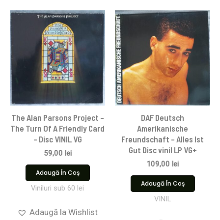
The Alan Parsons Project –
DAF Deutsch
The Turn Of A Friendly Card
Amerikanische
– Disc VINIL VG
Freundschaft – Alles Ist
Gut Disc vinil LP VG+
59,00
lei
109,00
lei
Adaugă În Coș
Adaugă În Coș
Viniluri sub 60 lei
VINIL
Adaugă la Wishlist