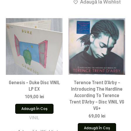
Adaugă la Wishlist
Genesis – Duke Disc VINIL
Terence Trent D’Arby –
LP EX
Introducing The Hardline
According To Terence
109,00
lei
Trent D’Arby – Disc VINIL VG
VG+
Adaugă În Coș
69,00
lei
VINIL
Adaugă În Coș