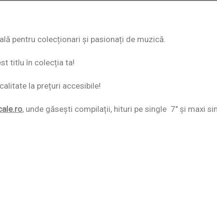
eală pentru colecționari și pasionați de muzică.
 titlu în colecția ta!
alitate la prețuri accesibile!
cale.ro
,
unde găsești compilații, hituri pe single 7″ și maxi si