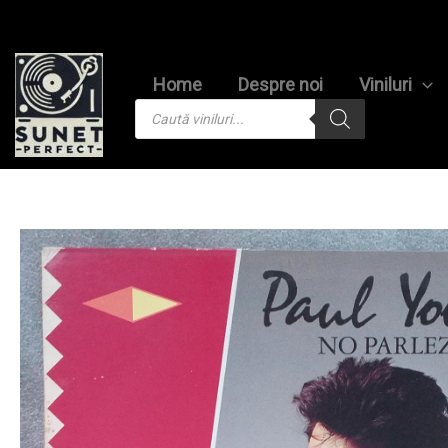
Skip
to
content
Home
Despre noi
Viniluri
Products
search