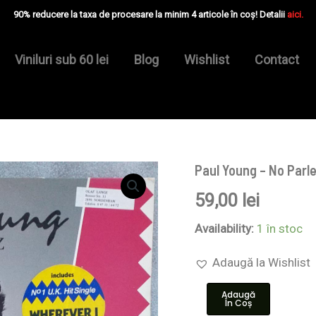
90% reducere la taxa de procesare la minim 4 articole în coș! Detalii
aici.
Viniluri sub 60 lei
Blog
Wishlist
Contact
Paul Young – No Parle
Cantitate
Paul
59,00
lei
Young
–
No
Availability:
1 în stoc
Parlez
-
Adaugă la Wishlist
Disc
VINIL
Adaugă
LP
În Coș
VG