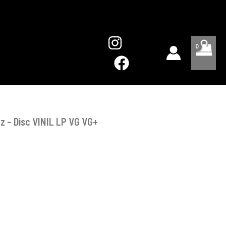
Parlez
-
Disc
VINIL
LP
VG
VG+
z – Disc VINIL LP VG VG+