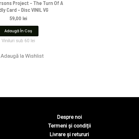
rsons Project – The Turn Of A
dly Card – Disc VINIL VG
59,00
lei
Adaugă În Coș
Viniluri sub 60 lei
Adaugă la Wishlist
Despre noi
Termeni și condiții
Livrare și retururi