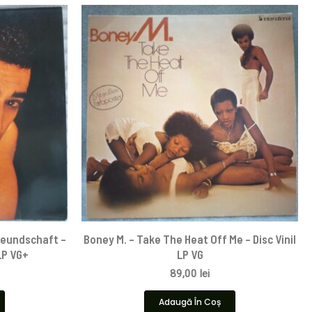
reundschaft –
Boney M. – Take The Heat Off Me – Disc Vinil
 LP VG+
LP VG
89,00
lei
Adaugă În Coș