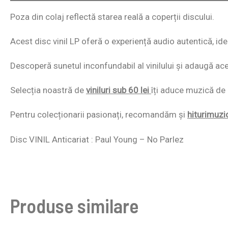
Poza din colaj reflectă starea reală a coperții discului.
Acest disc vinil LP oferă o experiență audio autentică, id
Descoperă sunetul inconfundabil al vinilului și adaugă acest
Selecția noastră de
viniluri sub 60 lei
îți aduce muzică de c
Pentru colecționarii pasionați, recomandăm și
hiturimuzi
Disc VINIL Anticariat : Paul Young – No Parlez
Produse similare