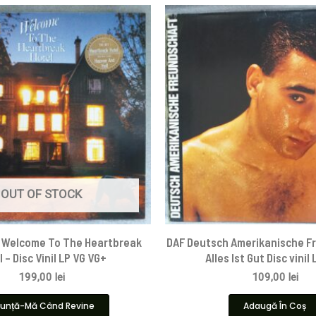
OUT OF STOCK
– Welcome To The Heartbreak
DAF Deutsch Amerikanische F
 – Disc Vinil LP VG VG+
Alles Ist Gut Disc vinil
199,00
lei
109,00
lei
unță-Mă Când Revine
Adaugă În Coș