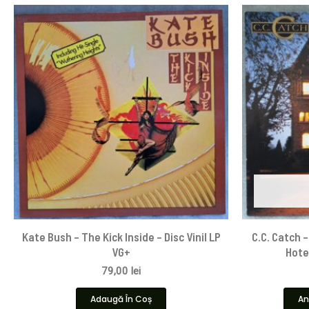
Kate Bush – The Kick Inside – Disc Vinil LP
C.C. Catch 
VG+
Hotel
79,00
lei
Adaugă În Coș
An