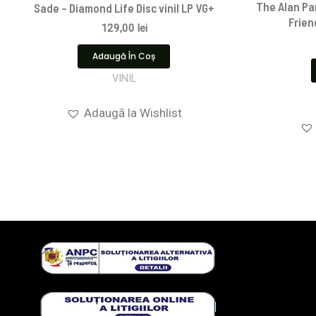
The Alan Pa
Sade – Diamond Life Disc vinil LP VG+
Frien
129,00
lei
Adaugă În Coș
VINIL
Adaugă la Wishlist