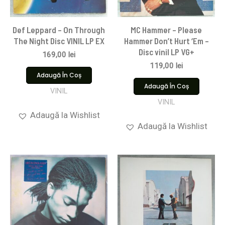
Def Leppard – On Through
MC Hammer – Please
The Night Disc VINIL LP EX
Hammer Don’t Hurt ‘Em –
Disc vinil LP VG+
169,00
lei
119,00
lei
Adaugă În Coș
Adaugă În Coș
VINIL
VINIL
Adaugă la Wishlist
Adaugă la Wishlist