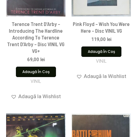
Terence Trent D’Arby –
Pink Floyd ‎– Wish You Were
Introducing The Hardline
Here – Disc VINIL VG
According To Terence
119,00
lei
Trent D’Arby – Disc VINIL VG
VG+
Adaugă În Coș
69,00
lei
VINIL
Adaugă În Coș
Adaugă la Wishlist
VINIL
Adaugă la Wishlist