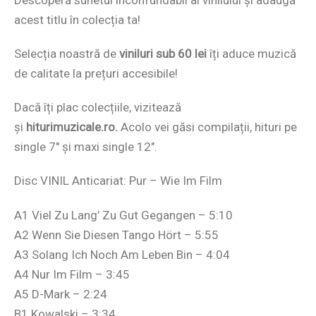
acest titlu în colecția ta!
Selecția noastră de
viniluri sub 60 lei
îți aduce muzică
de calitate la prețuri accesibile!
Dacă îți plac colecțiile, vizitează
și
hiturimuzicale.ro.
Acolo vei găsi compilații, hituri pe
single 7″ și maxi single 12″.
Disc VINIL Anticariat: Pur – Wie Im Film
A1 Viel Zu Lang’ Zu Gut Gegangen – 5:10
A2 Wenn Sie Diesen Tango Hört – 5:55
A3 Solang Ich Noch Am Leben Bin – 4:04
A4 Nur Im Film – 3:45
A5 D-Mark – 2:24
B1 Kowalski – 3:34