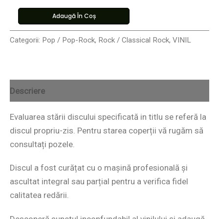
Adaugă În Coș
Categorii:
Pop / Pop-Rock
,
Rock / Classical Rock
,
VINIL
Descriere
Evaluarea stării discului specificată in titlu se referă la
discul propriu-zis. Pentru starea coperții vă rugăm să
consultați pozele.
Discul a fost curățat cu o mașină profesională și
ascultat integral sau parțial pentru a verifica fidel
calitatea redării.
Descoperă sunetul inconfundabil al vinilului și adaugă