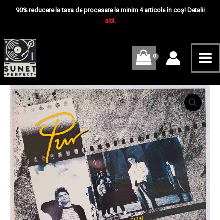
Skip
Mai
Film
90% reducere la taxa de procesare la minim 4 articole în coș! Detalii
-
to
aici.
Me
Disc
content
VINIL
LP
EX
Cantitate
Pur
–
Wie
Im
Film
-
Disc
VINIL
LP
EX