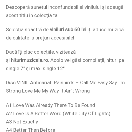
Descoperă sunetul inconfundabil al vinilului și adaugă
acest titlu în colecția ta!
Selecția noastră de
viniluri sub 60 lei
îți aduce muzică
de calitate la prețuri accesibile!
Dacă îți plac colecțiile, vizitează
și
hiturimuzicale.ro.
Acolo vei găsi compilații, hituri pe
single 7″ și maxi single 12″.
Disc VINIL Anticariat: Rainbirds – Call Me Easy Say I’m
Strong Love Me My Way It Ain’t Wrong
A1 Love Was Already There To Be Found
A2 Love Is A Better Word (White City Of Lights)
A3 Not Exactly
A4 Better Than Before