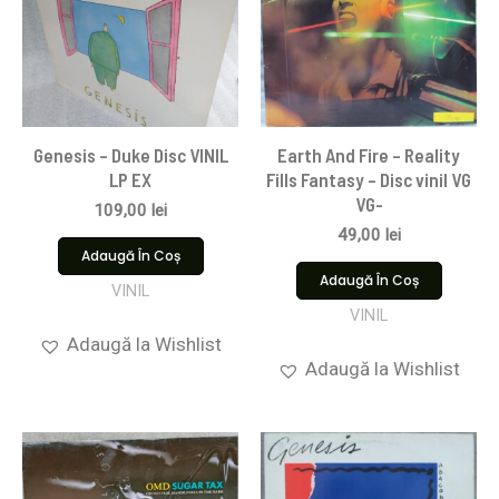
Genesis – Duke Disc VINIL
Earth And Fire – Reality
LP EX
Fills Fantasy – Disc vinil VG
VG-
109,00
lei
49,00
lei
Adaugă În Coș
Adaugă În Coș
VINIL
VINIL
Adaugă la Wishlist
Adaugă la Wishlist