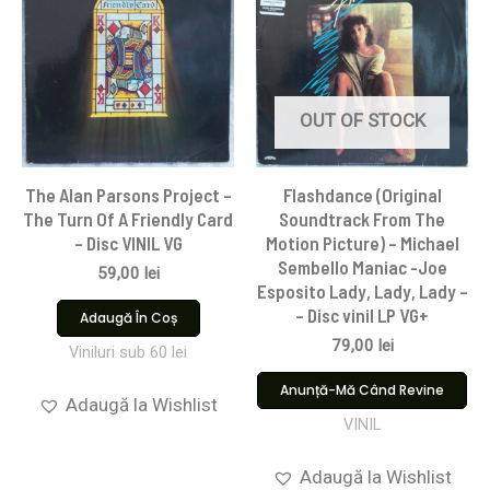
OUT OF STOCK
The Alan Parsons Project –
Flashdance (Original
The Turn Of A Friendly Card
Soundtrack From The
– Disc VINIL VG
Motion Picture) – Michael
Sembello Maniac -Joe
59,00
lei
Esposito Lady, Lady, Lady –
– Disc vinil LP VG+
Adaugă În Coș
79,00
lei
Viniluri sub 60 lei
Anunță-Mă Când Revine
Adaugă la Wishlist
VINIL
Adaugă la Wishlist