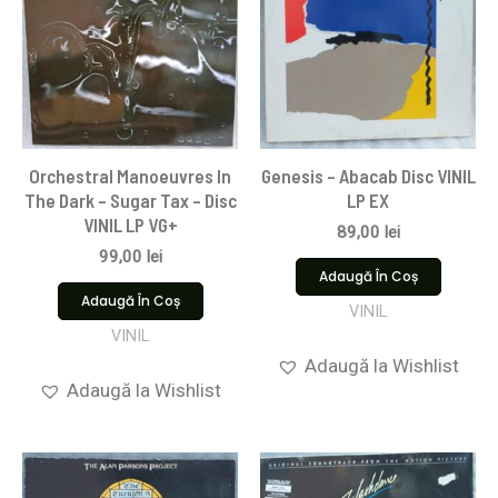
Orchestral Manoeuvres In
Genesis – Abacab Disc VINIL
The Dark – Sugar Tax – Disc
LP EX
VINIL LP VG+
89,00
lei
99,00
lei
Adaugă În Coș
Adaugă În Coș
VINIL
VINIL
Adaugă la Wishlist
Adaugă la Wishlist