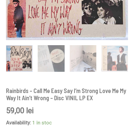
Ain't
Wrong
-
Disc
VINIL
LP
EX
Rainbirds – Call Me Easy Say I’m Strong Love Me My
Way It Ain’t Wrong – Disc VINIL LP EX
59,00
lei
Availability:
1 în stoc