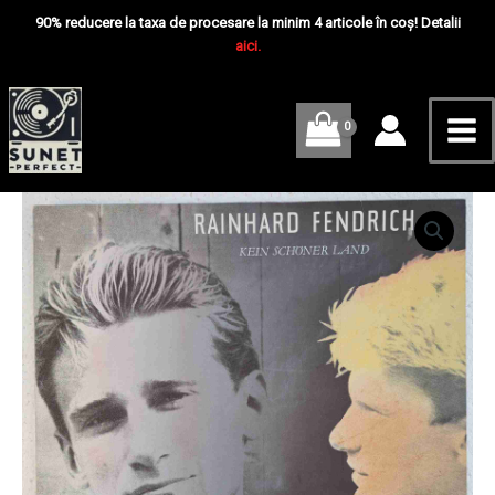
Skip
Mai
Schöner
90% reducere la taxa de procesare la minim 4 articole în coș! Detalii
Land
to
aici.
Me
-
content
Disc
VINIL
LP
VG+
Cantitate
Rainhard
Fendrich
–
Kein
Schöner
Land
-
Disc
VINIL
LP
VG+