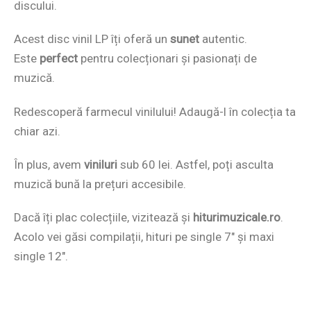
discului.
Acest disc vinil LP îți oferă un
sunet
autentic.
Este
perfect
pentru colecționari și pasionați de
muzică.
Redescoperă farmecul vinilului! Adaugă-l în colecția ta
chiar azi.
În plus, avem
viniluri
sub 60 lei. Astfel, poți asculta
muzică bună la prețuri accesibile.
Dacă îți plac colecțiile, vizitează și
hiturimuzicale.ro
.
Acolo vei găsi compilații, hituri pe single 7″ și maxi
single 12″.