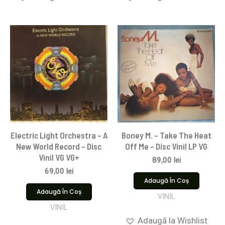
Electric Light Orchestra – A
Boney M. – Take The Heat
New World Record – Disc
Off Me – Disc Vinil LP VG
Vinil VG VG+
89,00
lei
69,00
lei
Adaugă În Coș
Adaugă În Coș
VINIL
VINIL
Adaugă la Wishlist