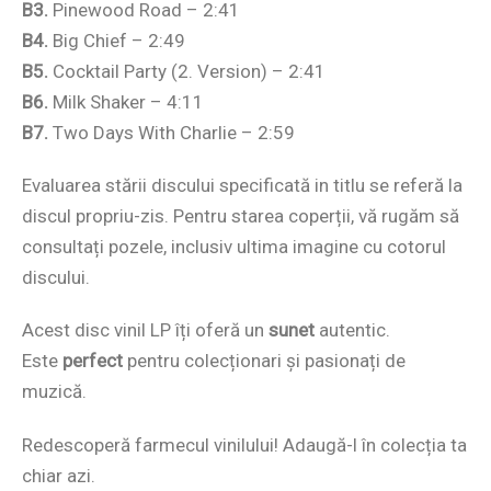
B3.
Pinewood Road – 2:41
B4.
Big Chief – 2:49
B5.
Cocktail Party (2. Version) – 2:41
B6.
Milk Shaker – 4:11
B7.
Two Days With Charlie – 2:59
Evaluarea stării discului specificată in titlu se referă la
discul propriu-zis. Pentru starea coperții, vă rugăm să
consultați pozele, inclusiv ultima imagine cu cotorul
discului.
Acest disc vinil LP îți oferă un
sunet
autentic.
Este
perfect
pentru colecționari și pasionați de
muzică.
Redescoperă farmecul vinilului! Adaugă-l în colecția ta
chiar azi.