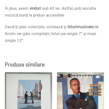
În plus, avem
viniluri
sub 60 lei. Astfel, poți asculta
muzică bună la prețuri accesibile.
Dacă îți plac colecțiile, vizitează și
hiturimuzicale.ro
.
Acolo vei găsi compilații, hituri pe single 7″ și maxi
single 12″.
Produse similare