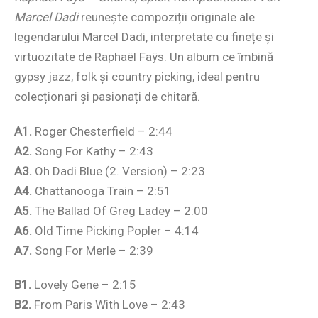
Marcel Dadi
reunește compoziții originale ale
legendarului Marcel Dadi, interpretate cu finețe și
virtuozitate de Raphaël Faÿs. Un album ce îmbină
gypsy jazz, folk și country picking, ideal pentru
colecționari și pasionați de chitară.
A1.
Roger Chesterfield – 2:44
A2.
Song For Kathy – 2:43
A3.
Oh Dadi Blue (2. Version) – 2:23
A4.
Chattanooga Train – 2:51
A5.
The Ballad Of Greg Ladey – 2:00
A6.
Old Time Picking Popler – 4:14
A7.
Song For Merle – 2:39
B1.
Lovely Gene – 2:15
B2.
From Paris With Love – 2:43