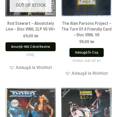
OUT OF STOCK
Rod Stewart – Absolutely
The Alan Parsons Project –
Live – Disc VINIL 2LP VG VG+
The Turn Of A Friendly Card
– Disc VINIL VG
69,00
lei
59,00
lei
Anunță-Mă Când Revine
Adaugă În Coș
VINIL
Viniluri sub 60 lei
Adaugă la Wishlist
Adaugă la Wishlist