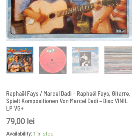
Dadi
-
Disc
VINIL
LP
VG+
Raphaël Fays / Marcel Dadi – Raphaël Fays, Gitarre,
Spielt Kompositionen Von Marcel Dadi – Disc VINIL
LP VG+
79,00
lei
Availability:
1 în stoc