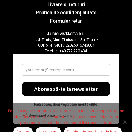
Livrare și retururi
Politica de confidențialitate
Formular retur
AUDIO VINTAGE S.R.L.
Jud. Timiș, Mun. Timișoara, Str. Titan, 4
CUI: 51415401 / J2025016743004
Telefon: +40 722 220 434
Folosim cookie-uri pentru a-ți oferi cea mai bună experiență pe
site-ul nostru. Dacă continui să folosești acest site, vom
presupune că ești de acord cu utilizarea acestora.
Accept
Nu accept
Politica de confidențialitate