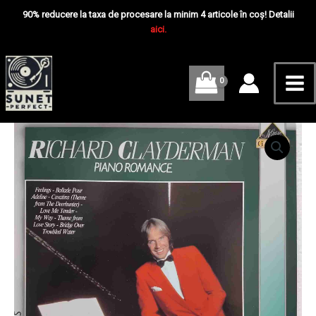
Skip
Mai
Romance
90% reducere la taxa de procesare la minim 4 articole în coș! Detalii
-
to
aici.
Me
Disc
content
VINIL
LP
EX
Cantitate
Richard
Clayderman
–
Piano
Romance
-
Disc
VINIL
LP
EX