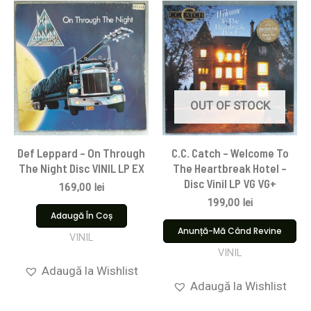
OUT OF STOCK
Def Leppard – On Through
C.C. Catch – Welcome To
The Night Disc VINIL LP EX
The Heartbreak Hotel –
Disc Vinil LP VG VG+
169,00
lei
199,00
lei
Adaugă În Coș
Anunță-Mă Când Revine
VINIL
VINIL
Adaugă la Wishlist
Adaugă la Wishlist