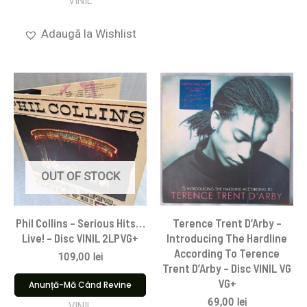
VINIL
Adaugă la Wishlist
OUT OF STOCK
Phil Collins – Serious Hits…
Terence Trent D’Arby –
Live! – Disc VINIL 2LPVG+
Introducing The Hardline
According To Terence
109,00
lei
Trent D’Arby – Disc VINIL VG
VG+
Anunță-Mă Când Revine
69,00
lei
VINIL