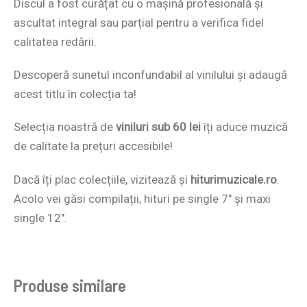
Discul a fost curățat cu o mașină profesională și
ascultat integral sau parțial pentru a verifica fidel
calitatea redării.
Descoperă sunetul inconfundabil al vinilului și adaugă
acest titlu în colecția ta!
Selecția noastră de
viniluri sub 60 lei
îți aduce muzică
de calitate la prețuri accesibile!
Dacă îți plac colecțiile, vizitează și
hiturimuzicale.ro
.
Acolo vei găsi compilații, hituri pe single 7″ și maxi
single 12″.
Produse similare