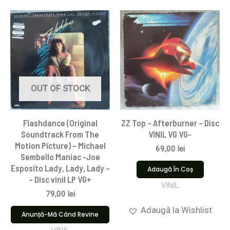
OUT OF STOCK
Flashdance (Original
ZZ Top – Afterburner – Disc
Soundtrack From The
VINIL VG VG-
Motion Picture) – Michael
69,00
lei
Sembello Maniac -Joe
Esposito Lady, Lady, Lady –
Adaugă În Coș
– Disc vinil LP VG+
VINIL
79,00
lei
Adaugă la Wishlist
Anunță-Mă Când Revine