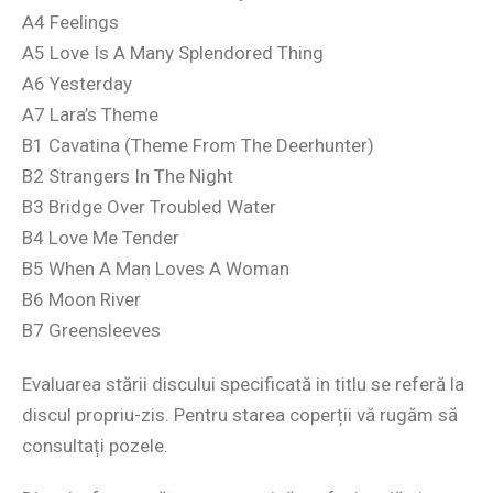
A4 Feelings
A5 Love Is A Many Splendored Thing
A6 Yesterday
A7 Lara’s Theme
B1 Cavatina (Theme From The Deerhunter)
B2 Strangers In The Night
B3 Bridge Over Troubled Water
B4 Love Me Tender
B5 When A Man Loves A Woman
B6 Moon River
B7 Greensleeves
Evaluarea stării discului specificată in titlu se referă la
discul propriu-zis. Pentru starea coperții vă rugăm să
consultați pozele.