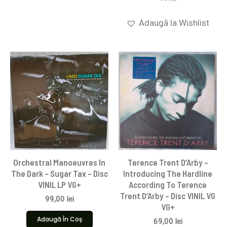
Adaugă la Wishlist
Orchestral Manoeuvres In
Terence Trent D’Arby –
The Dark – Sugar Tax – Disc
Introducing The Hardline
VINIL LP VG+
According To Terence
Trent D’Arby – Disc VINIL VG
99,00
lei
VG+
Adaugă În Coș
69,00
lei