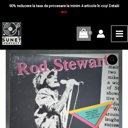
Skip
Mai
90% reducere la taxa de procesare la minim 4 articole în coș! Detalii
to
aici.
Me
content