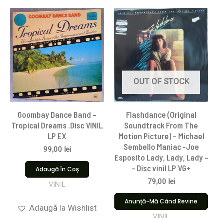
OUT OF STOCK
Goombay Dance Band –
Flashdance (Original
Tropical Dreams .Disc VINIL
Soundtrack From The
LP EX
Motion Picture) – Michael
Sembello Maniac -Joe
99,00
lei
Esposito Lady, Lady, Lady –
– Disc vinil LP VG+
Adaugă În Coș
79,00
lei
VINIL
Anunță-Mă Când Revine
Adaugă la Wishlist
VINIL