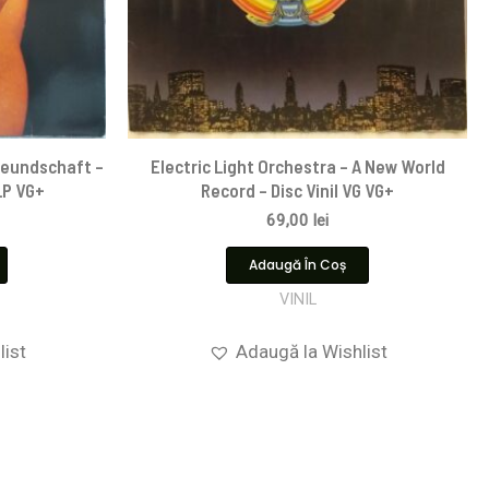
reundschaft –
Electric Light Orchestra – A New World
 LP VG+
Record – Disc Vinil VG VG+
69,00
lei
Adaugă În Coș
VINIL
list
Adaugă la Wishlist