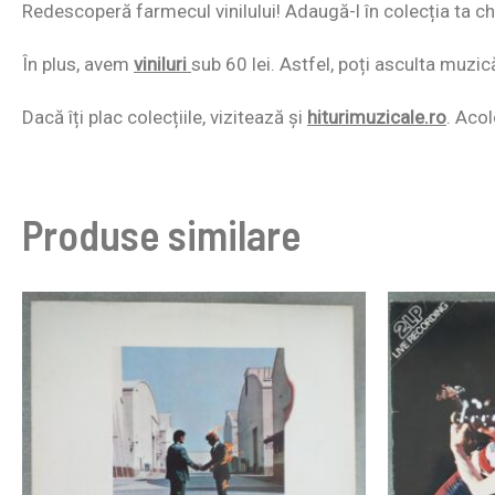
Redescoperă farmecul vinilului! Adaugă-l în colecția ta chi
În plus, avem
viniluri
sub 60 lei. Astfel, poți asculta muzic
Dacă îți plac colecțiile, vizitează și
hiturimuzicale.ro
. Acol
Produse similare