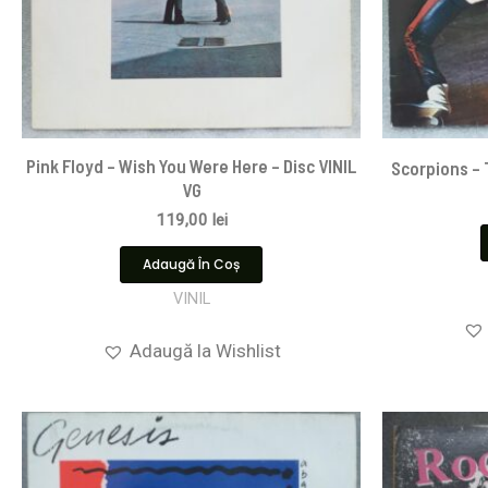
Pink Floyd ‎– Wish You Were Here – Disc VINIL
Scorpions ‎–
VG
119,00
lei
Adaugă În Coș
VINIL
Adaugă la Wishlist