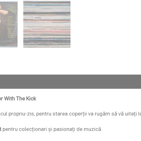
er With The Kick
iscul propriu-zis, pentru starea coperții va rugăm să vă uitați 
t
pentru colecționari și pasionați de muzică.