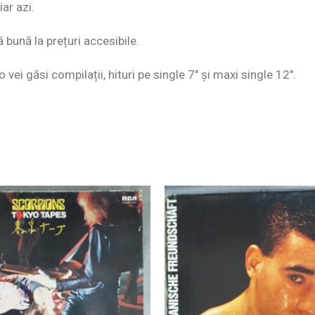
ar azi.
ă bună la prețuri accesibile.
o vei găsi compilații, hituri pe single 7″ și maxi single 12″.