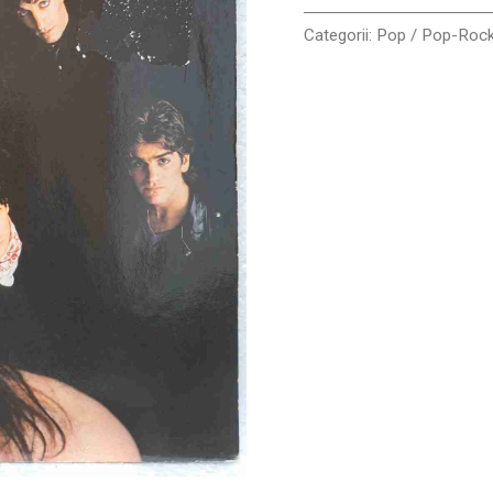
Disc
VINIL
Categorii:
Pop / Pop-Roc
LP
VG
VG+