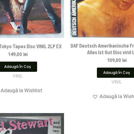
DAF Deutsch Amerikanische F
 Tokyo Tapes Disc VINIL 2LP EX
Alles Ist Gut Disc vinil
149,00
lei
109,00
lei
Adaugă În Coș
Adaugă În Coș
VINIL
VINIL
Adaugă la Wishlist
Adaugă la Wish