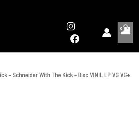
‎–
Schneider
With
The
Kick
-
Disc
VINIL
LP
VG
VG+
ck ‎– Schneider With The Kick – Disc VINIL LP VG VG+