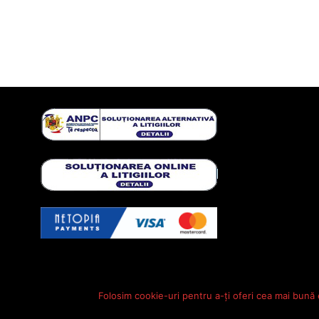
Folosim cookie-uri pentru a-ți oferi cea mai bună 