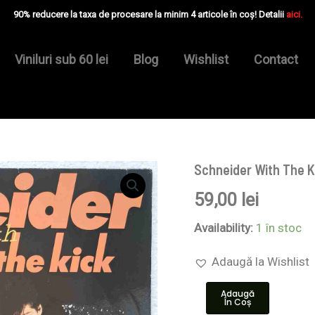
90% reducere la taxa de procesare la minim 4 articole în coș! Detalii
aici.
Viniluri sub 60 lei
Blog
Wishlist
Contact
Schneider With The Ki
Cantitate
Schneider
59,00
lei
With
The
Kick
Availability:
1 în stoc
‎–
Schneider
Adaugă la Wishlist
With
The
Adaugă
Kick
În Coș
-