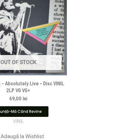
OUT OF STOCK
– Absolutely Live – Disc VINIL
2LP VG VG+
69,00
lei
unță-Mă Când Revine
VINIL
Adaugă la Wishlist